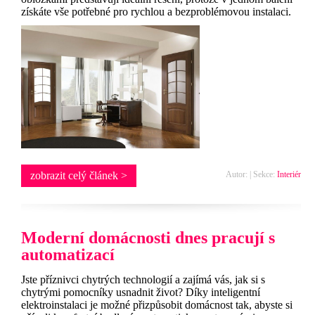
získáte vše potřebné pro rychlou a bezproblémovou instalaci.
zobrazit celý článek >
Autor: | Sekce:
Interiér
Moderní domácnosti dnes pracují s
automatizací
Jste příznivci chytrých technologií a zajímá vás, jak si s
chytrými pomocníky usnadnit život? Díky inteligentní
elektroinstalaci je možné přizpůsobit domácnost tak, abyste si