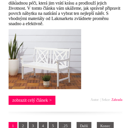
důkladnou péči, která jim vrátí krásu a prodlouží jejich
životnost. V tomto článku vám ukážeme, jak správně připravit
povrch nábytku na natírání a vybrat ten nejlepší nátěr. S
vhodnými materiály od Lakmarketu zvládnete proměnu
snadno a efektivně.
zobrazit celý článek >
Autor: | Sekce:
Zahrada
1
2
3
4
5
..25
Další
Konec