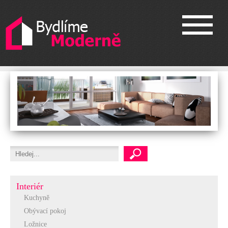
Interiér
Kuchyně
Obývací pokoj
Ložnice