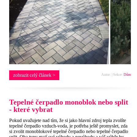
zobrazit celý článek >
Autor: | Sekce:
Dům
Tepelné čerpadlo monoblok nebo split
- které vybrat
Pokud uvažujete nad tím, že si jako hlavní zdroj tepla zvolíte
tepelné čerpadlo vzduch-voda, je potřeba ještě promyslet, zda
si zvolit monoblokové tepelné čerpadlo nebo tepelné čerpadlo
split. Oba typy mají své výhody a nevýhody a váš výběr by