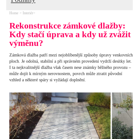
Home
Interiér
Rekonstrukce zámkové dlažby:
Kdy stačí úprava a kdy už zvážit
výměnu?
Zámková dlažba patří mezi nejoblíbenější způsoby úpravy venkovních
ploch. Je odolná, stabilní a při správném provedení vydrží desítky let.
I ta nejkvalitnější dlažba však časem nese známky běžného provozu –
může dojít k mírným nerovnostem, povrch může ztratit původní
vzhled a některé spáry si vyžádají doplnění.