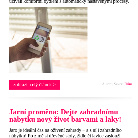
užívali komfortní bydlení s automaticky nastavenými procesy.
zobrazit celý článek >
Autor: | Sekce:
Dům
Jarní proměna: Dejte zahradnímu
nábytku nový život barvami a laky!
Jaro je ideální čas na oživení zahrady – a s ní i zahradního
nábytku! Po zimě si dřevěné stoly, židle či lavice zaslouží