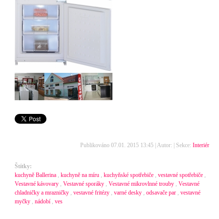
Publikováno 07.01. 2015 13:45 | Autor: | Sekce:
Interiér
Štítky:
kuchyně Ballerina
,
kuchyně na míru
,
kuchyňské spotřebiče
,
vestavné spotřebiče
,
Vestavné kávovary
,
Vestavné sporáky
,
Vestavné mikrovlnné trouby
,
Vestavné
chladničky a mrazničky
,
vestavné fritézy
,
varné desky
,
odsavače par
,
vestavné
myčky
,
nádobí
,
ves