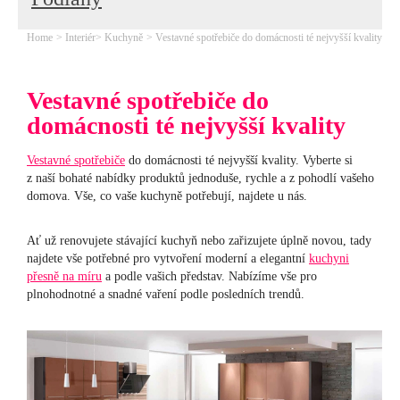
Home
Interiér
Kuchyně
Vestavné spotřebiče do domácnosti té nejvyšší kvality
Vestavné spotřebiče do
domácnosti té nejvyšší kvality
Vestavné spotřebiče
do domácnosti té nejvyšší kvality. Vyberte si
z naší bohaté nabídky produktů jednoduše, rychle a z pohodlí vašeho
domova. Vše, co vaše kuchyně potřebují, najdete u nás.
Ať už renovujete stávající kuchyň nebo zařizujete úplně novou, tady
najdete vše potřebné pro vytvoření moderní a elegantní
kuchyni
přesně na míru
a podle vašich představ. Nabízíme vše pro
plnohodnotné a snadné vaření podle posledních trendů.