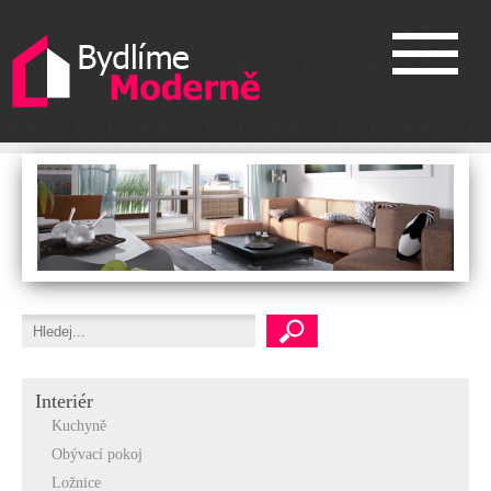
Interiér
Kuchyně
Obývací pokoj
Ložnice