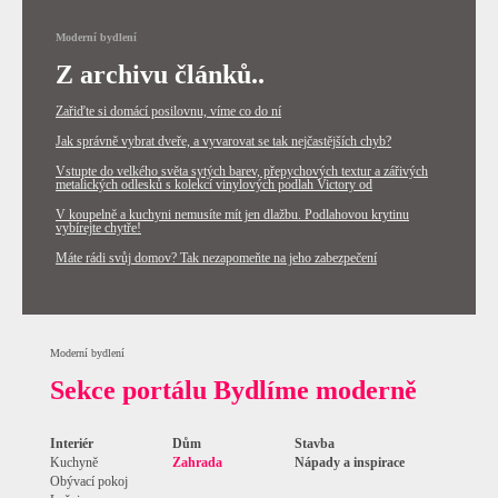
Moderní bydlení
Z archivu článků..
Zařiďte si domácí posilovnu, víme co do ní
Jak správně vybrat dveře, a vyvarovat se tak nejčastějších chyb?
Vstupte do velkého světa sytých barev, přepychových textur a zářivých
metalických odlesků s kolekcí vinylových podlah Victory od
V koupelně a kuchyni nemusíte mít jen dlažbu. Podlahovou krytinu
vybírejte chytře!
Máte rádi svůj domov? Tak nezapomeňte na jeho zabezpečení
Moderní bydlení
Sekce portálu Bydlíme moderně
Interiér
Dům
Stavba
Kuchyně
Zahrada
Nápady a inspirace
Obývací pokoj