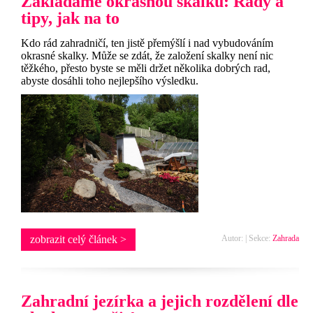
Zakládáme okrasnou skalku: Rady a
tipy, jak na to
Kdo rád zahradničí, ten jistě přemýšlí i nad vybudováním
okrasné skalky. Může se zdát, že založení skalky není nic
těžkého, přesto byste se měli držet několika dobrých rad,
abyste dosáhli toho nejlepšího výsledku.
zobrazit celý článek >
Autor: | Sekce:
Zahrada
Zahradní jezírka a jejich rozdělení dle