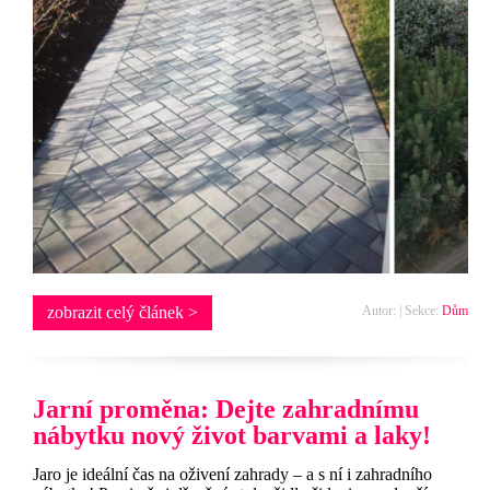
zobrazit celý článek >
Autor: | Sekce:
Dům
Jarní proměna: Dejte zahradnímu
nábytku nový život barvami a laky!
Jaro je ideální čas na oživení zahrady – a s ní i zahradního