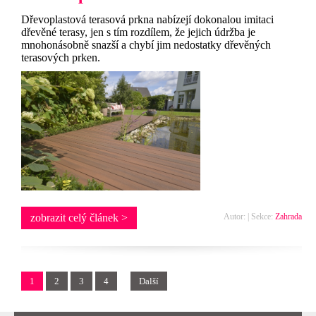
Dřevoplastová terasová prkna nabízejí dokonalou imitaci
dřevěné terasy, jen s tím rozdílem, že jejich údržba je
mnohonásobně snazší a chybí jim nedostatky dřevěných
terasových prken.
zobrazit celý článek >
Autor: | Sekce:
Zahrada
1
2
3
4
Další