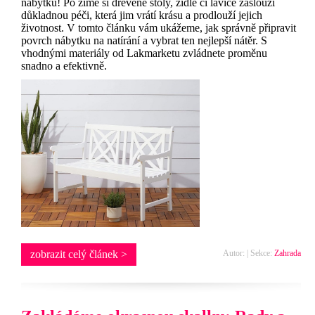
nábytku! Po zimě si dřevěné stoly, židle či lavice zaslouží
důkladnou péči, která jim vrátí krásu a prodlouží jejich
životnost. V tomto článku vám ukážeme, jak správně připravit
povrch nábytku na natírání a vybrat ten nejlepší nátěr. S
vhodnými materiály od Lakmarketu zvládnete proměnu
snadno a efektivně.
zobrazit celý článek >
Autor: | Sekce:
Zahrada