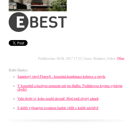
Publikováno 30.04. 2017 17:15 | Autor: Redakce | Sekce:
Dům
Další články:
Sametový vinyl Flotex® - kouzelná kombinace koberce a vinylu
V koupelně a kuchyni nemusíte mít jen dlažbu. Podlahovou krytinu vybírejte
chytře!
Vaše dveře ví, koho pouští dovnitř. Mají totiž chytrý zámek
S dobře vybraným zvonkem budete vědět o každé návštěvě