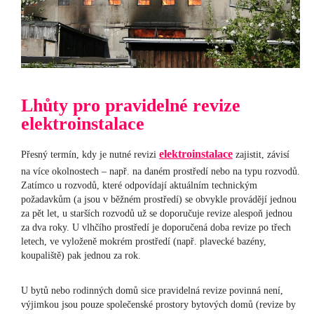
Lhůty pro pravidelné revize
elektroinstalace
elektroinstalace
Přesný termín, kdy je nutné revizi
zajistit, závisí
na více okolnostech – např. na daném prostředí nebo na typu rozvodů.
Zatímco u rozvodů, které odpovídají aktuálním technickým
požadavkům (a jsou v běžném prostředí) se obvykle provádějí jednou
za pět let, u starších rozvodů už se doporučuje revize alespoň jednou
za dva roky. U vlhčího prostředí je doporučená doba revize po třech
letech, ve vyloženě mokrém prostředí (např. plavecké bazény,
koupaliště) pak jednou za rok.
U bytů nebo rodinných domů sice pravidelná revize povinná není,
výjimkou jsou pouze společenské prostory bytových domů (revize by