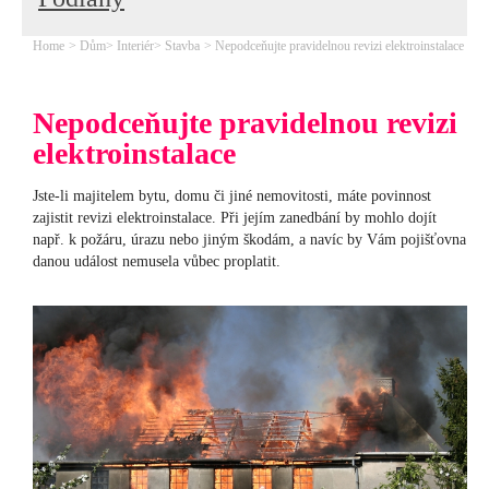
Home
Dům
Interiér
Stavba
Nepodceňujte pravidelnou revizi elektroinstalace
Nepodceňujte pravidelnou revizi
elektroinstalace
Jste-li majitelem bytu, domu či jiné nemovitosti, máte povinnost
zajistit revizi elektroinstalace. Při jejím zanedbání by mohlo dojít
např. k požáru, úrazu nebo jiným škodám, a navíc by Vám pojišťovna
danou událost nemusela vůbec proplatit.