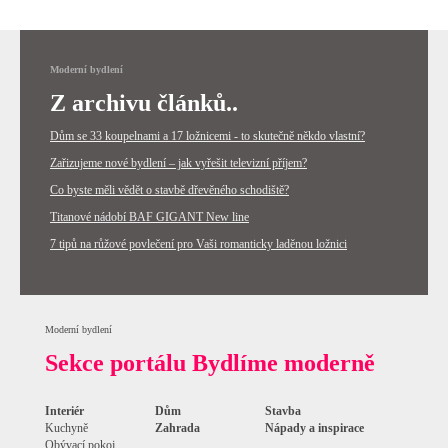
Moderní bydlení
Z archivu článků..
Dům se 33 koupelnami a 17 ložnicemi - to skutečně někdo vlastní?
Zařizujeme nové bydlení – jak vyřešit televizní příjem?
Co byste měli vědět o stavbě dřevěného schodiště?
Titanové nádobí BAF GIGANT New line
7 tipů na růžové povlečení pro Vaši romanticky laděnou ložnici
Moderní bydlení
Sekce portálu Bydlíme moderně
Interiér
Dům
Stavba
Kuchyně
Zahrada
Nápady a inspirace
Obývací pokoj