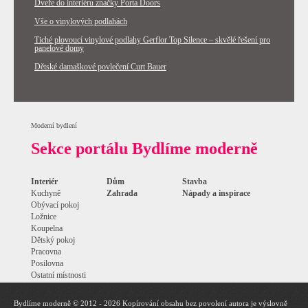
Dveře do interiéru značky Porta Doors
Vše o vinylových podlahách
Tiché plovoucí vinylové podlahy Gerflor Top Silence – skvělé řešení pro
panelové domy
Dětské damaškové povlečení Curt Bauer
Moderní bydlení
Sekce portálu Bydlíme moderně
Interiér
Dům
Stavba
Kuchyně
Zahrada
Nápady a inspirace
Obývací pokoj
Ložnice
Koupelna
Dětský pokoj
Pracovna
Posilovna
Ostatní místnosti
Bydlíme moderně © 2012 - 2026 Kopírování obsahu bez povolení autora je výslovně