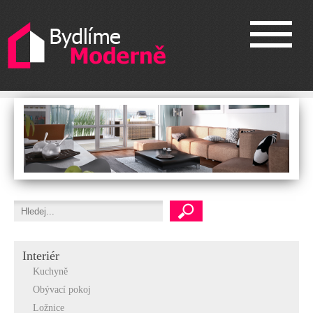
Interiér
Kuchyně
Obývací pokoj
Ložnice