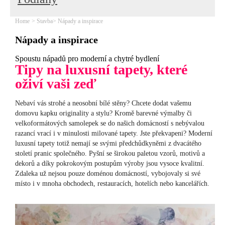
Home
Stavba
Nápady a inspirace
Nápady a inspirace
Spoustu nápadů pro moderní a chytré bydlení
Tipy na luxusní tapety, které
oživí vaši zeď
Nebaví vás strohé a neosobní bílé stěny? Chcete dodat vašemu
domovu kapku originality a stylu? Kromě barevné výmalby či
velkoformátových samolepek se do našich domácností s nebývalou
razancí vrací i v minulosti milované tapety. Jste překvapeni? Moderní
luxusní tapety totiž nemají se svými předchůdkyněmi z dvacátého
století pranic společného. Pyšní se širokou paletou vzorů, motivů a
dekorů a díky pokrokovým postupům výroby jsou vysoce kvalitní.
Zdaleka už nejsou pouze doménou domácností, vybojovaly si své
místo i v mnoha obchodech, restauracích, hotelích nebo kancelářích.