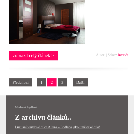
zobrazit celý článek >
Autor: | Sekce:
Interiér
Předchozí
1
2
3
Další
Moderní bydlení
Z archivu článků..
Luxusní vinylové dílce Allura – Podlaha jako umělecké dílo!