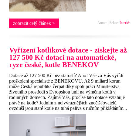
zobrazit celý článek >
Autor: | Sekce:
Interiér
Vyřízení kotlíkové dotace - získejte až
127 500 Kč dotaci na automatické,
ryze české, kotle BENEKOV
Dotace až 127 500 Kč bez starostí? Ano! Vše za Vás vyřídí
proškolení specialisté z BENEKOVU. Až 9 miliard korun
může Česká republika čerpat díky spolupráci Ministerstva
životního prostředí s Evropskou unií na výměnu kotlů v
rodinných domech. Zajímá Vás, proč se tato dotace vztahuje
právě na kotle? Jedním z nejvýraznějších znečišťovatelů
ovzduší jsou staré kotle na tuhá paliva s ručním přikládáním...