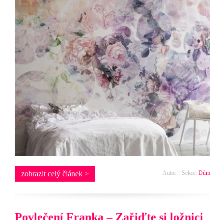
zobrazit celý článek >
Autor: | Sekce:
Dům
Povlečení Franka – Zařiďte si ložnici