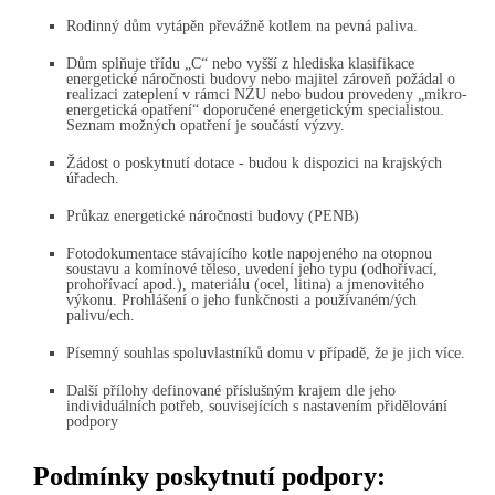
Rodinný dům vytápěn převážně kotlem na pevná paliva.
Dům splňuje třídu „C“ nebo vyšší z hlediska klasifikace
energetické náročnosti budovy nebo majitel zároveň požádal o
realizaci zateplení v rámci NZU nebo budou provedeny „mikro-
energetická opatření“ doporučené energetickým specialistou.
Seznam možných opatření je součástí výzvy.
Žádost o poskytnutí dotace - budou k dispozici na krajských
úřadech.
Průkaz energetické náročnosti budovy (PENB)
Fotodokumentace stávajícího kotle napojeného na otopnou
soustavu a komínové těleso, uvedení jeho typu (odhořívací,
prohořívací apod.), materiálu (ocel, litina) a jmenovitého
výkonu. Prohlášení o jeho funkčnosti a používaném/ých
palivu/ech.
Písemný souhlas spoluvlastníků domu v případě, že je jich více.
Další přílohy definované příslušným krajem dle jeho
individuálních potřeb, souvisejících s nastavením přidělování
podpory
Podmínky poskytnutí podpory: