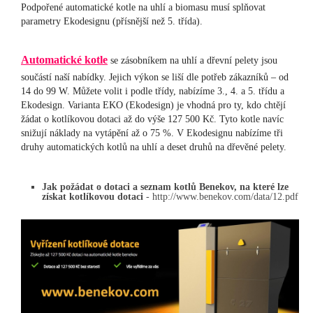
Podpořené automatické kotle na uhlí a biomasu musí splňovat
parametry Ekodesignu (přísnější než 5. třída).
Automatické kotle
se zásobníkem na uhlí a dřevní pelety jsou
součástí naší nabídky. Jejich výkon se liší dle potřeb zákazníků – od
14 do 99 W. Můžete volit i podle třídy, nabízíme 3., 4. a 5. třídu a
Ekodesign. Varianta EKO (Ekodesign) je vhodná pro ty, kdo chtějí
žádat o kotlíkovou dotaci až do výše 127 500 Kč. Tyto kotle navíc
snižují náklady na vytápění až o 75 %. V Ekodesignu nabízíme tři
druhy automatických kotlů na uhlí a deset druhů na dřevěné pelety.
Jak požádat o dotaci a seznam kotlů Benekov, na které lze
získat kotlíkovou dotaci
- http://www.benekov.com/data/12.pdf