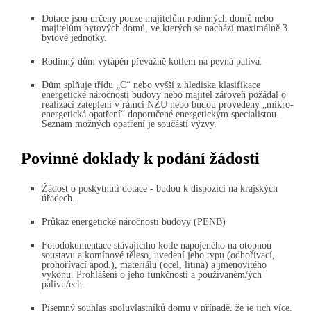
Dotace jsou určeny pouze majitelům rodinných domů nebo
majitelům bytových domů, ve kterých se nachází maximálně 3
bytové jednotky.
Rodinný dům vytápěn převážně kotlem na pevná paliva.
Dům splňuje třídu „C“ nebo vyšší z hlediska klasifikace
energetické náročnosti budovy nebo majitel zároveň požádal o
realizaci zateplení v rámci NZU nebo budou provedeny „mikro-
energetická opatření“ doporučené energetickým specialistou.
Seznam možných opatření je součástí výzvy.
Povinné doklady k podání žádosti
Žádost o poskytnutí dotace - budou k dispozici na krajských
úřadech.
Průkaz energetické náročnosti budovy (PENB)
Fotodokumentace stávajícího kotle napojeného na otopnou
soustavu a komínové těleso, uvedení jeho typu (odhořívací,
prohořívací apod.), materiálu (ocel, litina) a jmenovitého
výkonu. Prohlášení o jeho funkčnosti a používaném/ých
palivu/ech.
Písemný souhlas spoluvlastníků domu v případě, že je jich více.