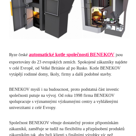
automatické kotle společnosti BENEKOV
Ryze české
jsou
exportovány do 23 evropských zemích. Spokojené zákazníky najdete
v celé Evropě, od Velké Británie až po Rusko. Kotle BENEKOV
vytápějí rodinné domy, školy, firmy a další podobné stavby.
BENEKOV myslí i na budoucnost, proto podstatná část investic
společnosti putuje na vývoj. Od roku 1998 firma BENEKOV
spolupracuje s významnými výzkumnými centry a vyhlášenými
univerzitami z celé Evropy.
Společnost BENEKOV věnuje dostatečný prostor připomínkám
zákazníků, zaměřuje se tudíž na flexibilitu a přizpůsobení produktů
zákazníkům tak, aby byli klienti s finálními výrobky víc než