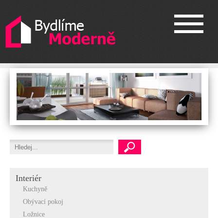
Interiér
Kuchyně
Obývací pokoj
Ložnice