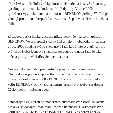
přinesl vlastní finální výrobky, konkrétně kotle na kusové dřevo řady
pyroling a automatické kotle na uhlí řady ling. V roce 2002
společnost vyvinula kotel na biomasu – BENEKOV pelling 27. Ten je
vhodný pro účinné, bezpečné a bezstarostné spalování dřevních pelet a
obilí.
Západoevropská konkurence ale nikdy nespí, čemuž se přizpůsobil i
BENEKOV. Ve spolupráci s dánskými a irskými obchodními partnery
v roce 2006 spatřila světlo světa nová řada kotlů, které využívají pro
svůj chod řídící jednotku s lambda sondou. Tato nová řada je také
určena pro spalování dřevních pelet a zrna.
Někteří zákazníci ale upřednostňují jako topivo dřevní štěpky.
Dlouhodobou poptávku po kotlích, vhodných pro spalování tohoto
topiva, vyřešil v roce 2008 i BENEKOV a to zbrusu novou řadou
kotlů BENEKOV S. Ty jsou primárně určeny pro spalování dřevní
štěpky, hoblin, odřezků apod.
Samozřejmostí, kterou od moderních automatických kotlů zákazník
očekává, je dosažení maximální možné účinnosti. U automatických
kotlů řad BENEKOV C a COSMOTHERM U Vás potěší až 96%