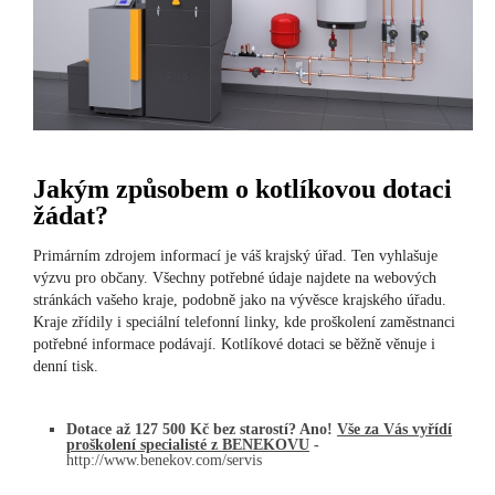
Jakým způsobem o kotlíkovou dotaci
žádat?
Primárním zdrojem informací je váš krajský úřad. Ten vyhlašuje
výzvu pro občany. Všechny potřebné údaje najdete na webových
stránkách vašeho kraje, podobně jako na vývěsce krajského úřadu.
Kraje zřídily i speciální telefonní linky, kde proškolení zaměstnanci
potřebné informace podávají. Kotlíkové dotaci se běžně věnuje i
denní tisk.
Dotace až 127 500 Kč bez starostí? Ano!
Vše za Vás vyřídí
proškolení specialisté z BENEKOVU
-
http://www.benekov.com/servis