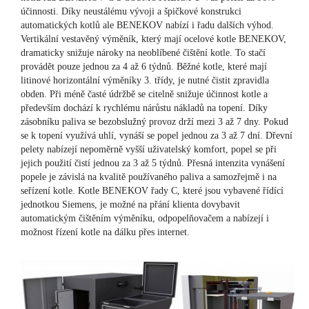
účinnosti. Díky neustálému vývoji a špičkové konstrukci
automatických kotlů ale BENEKOV nabízí i řadu dalších výhod.
Vertikální vestavěný výměník, který mají ocelové kotle BENEKOV,
dramaticky snižuje nároky na neoblíbené čištění kotle. To stačí
provádět pouze jednou za 4 až 6 týdnů. Běžné kotle, které mají
litinové horizontální výměníky 3. třídy, je nutné čistit zpravidla
obden. Při méně časté údržbě se citelně snižuje účinnost kotle a
především dochází k rychlému nárůstu nákladů na topení. Díky
zásobníku paliva se bezobslužný provoz drží mezi 3 až 7 dny. Pokud
se k topení využívá uhlí, vynáší se popel jednou za 3 až 7 dní. Dřevní
pelety nabízejí nepoměrně vyšší uživatelský komfort, popel se při
jejich použití čistí jednou za 3 až 5 týdnů. Přesná intenzita vynášení
popele je závislá na kvalitě používaného paliva a samozřejmě i na
seřízení kotle. Kotle BENEKOV řady C, které jsou vybavené řídící
jednotkou Siemens, je možné na přání klienta dovybavit
automatickým čištěním výměníku, odpopelňovačem a nabízejí i
možnost řízení kotle na dálku přes internet.