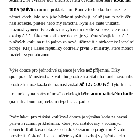
Jedním z nejvýraznějších znečišťovatelů ovzduší jsou staré
tuhá paliva
s ručním přikládáním. Kouř z těchto kotlů ohrožuje
zdraví všech, kdo se v jeho blízkosti pohybují, ať už jsou to naše děti,
naši sousedé, přátelé nebo my samotní. Nyní ale máte unikátní
možnost vyměnit tyto zdraví nevyhovující kotle za nové, které jsou
ekologičtější. Úkolem kotlíkové dotace je výměna stávajících ručně
plněných kotlů na tuhá paliva za nové, účinnější a nízkoemisní tepelné
zdroje. Kraje České republiky obdržely první 3 miliardy, které mohou
rozdělit svým občanům.
Výše dotace pro jednotlivé zájemce je více než příjemná. Díky
spolupráci Ministerstva životního prostředí a Státního fondu životního
až 127 500 Kč
prostředí může každá domácnost získat
. Tyto finance
automatického kotle
jsou určeny na pořízení nového ekologického
(na uhlí a biomasu) nebo na tepelné čerpadlo.
Podmínkou pro získání kotlíkové dotace je výměna kotle na pevná
paliva s ručním přikládáním, které jsou instalovány v rodinných
domech. Kotlíková dotace spadá do Operačního programu Životní
prostředí. Získané finance můžete využít na zdroj vytápění a jeho