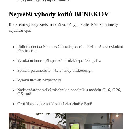
Největší výhody kotlů BENEKOV
Konkrétní výhody závisí na vaší volbě typu kotle. Rádi zmíníme ty
nejdůležitější:
Řídící jednotka Siemens Climatix, která nabízí možnost ovládání
přes internet
Vysoká účinnost při spalování, nízká spotřeba paliva
Splnění parametrů 3., 4., 5. třídy a Ekodesign
Vysoká úroveň bezpečnosti
Nadstandardně velký zásobník a popelník u modelů C 16, C 26,
C 51 atd.
Certifikace v nezávislé státní zkušebně v Brně