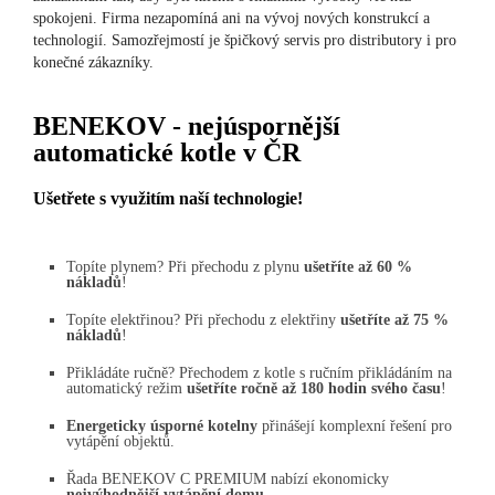
spokojeni. Firma nezapomíná ani na vývoj nových konstrukcí a
technologií. Samozřejmostí je špičkový servis pro distributory i pro
konečné zákazníky.
BENEKOV - nejúspornější
automatické kotle v ČR
Ušetřete s využitím naší technologie!
Topíte plynem? Při přechodu z plynu
ušetříte až 60 %
nákladů
!
Topíte elektřinou? Při přechodu z elektřiny
ušetříte až 75 %
nákladů
!
Přikládáte ručně? Přechodem z kotle s ručním přikládáním na
automatický režim
ušetříte ročně až 180 hodin svého času
!
Energeticky úsporné kotelny
přinášejí komplexní řešení pro
vytápění objektů.
Řada BENEKOV C PREMIUM nabízí ekonomicky
nejvýhodnější vytápění domu
.