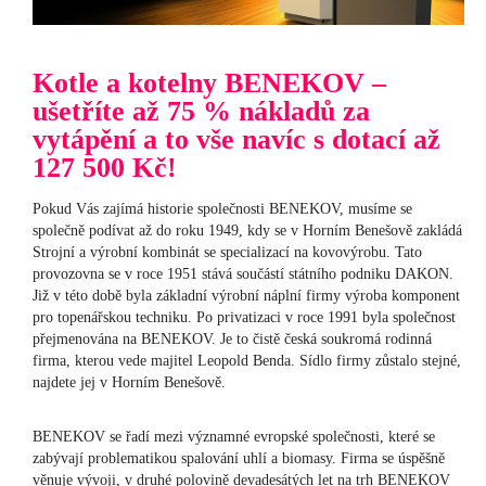
Kotle a kotelny BENEKOV –
ušetříte až 75 % nákladů za
vytápění a to vše navíc s dotací až
127 500 Kč!
Pokud Vás zajímá historie společnosti BENEKOV, musíme se
společně podívat až do roku 1949, kdy se v Horním Benešově zakládá
Strojní a výrobní kombinát se specializací na kovovýrobu. Tato
provozovna se v roce 1951 stává součástí státního podniku DAKON.
Již v této době byla základní výrobní náplní firmy výroba komponent
pro topenářskou techniku. Po privatizaci v roce 1991 byla společnost
přejmenována na BENEKOV. Je to čistě česká soukromá rodinná
firma, kterou vede majitel Leopold Benda. Sídlo firmy zůstalo stejné,
najdete jej v Horním Benešově.
BENEKOV se řadí mezi významné evropské společnosti, které se
zabývají problematikou spalování uhlí a biomasy. Firma se úspěšně
věnuje vývoji, v druhé polovině devadesátých let na trh BENEKOV