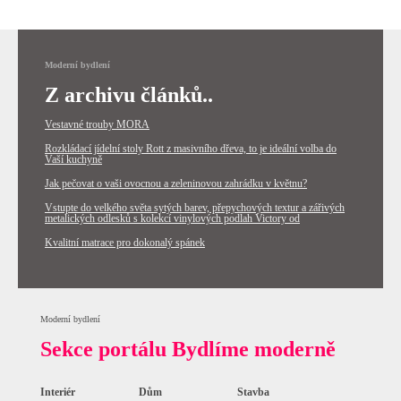
Moderní bydlení
Z archivu článků..
Vestavné trouby MORA
Rozkládací jídelní stoly Rott z masivního dřeva, to je ideální volba do
Vaší kuchyně
Jak pečovat o vaši ovocnou a zeleninovou zahrádku v květnu?
Vstupte do velkého světa sytých barev, přepychových textur a zářivých
metalických odlesků s kolekcí vinylových podlah Victory od
Kvalitní matrace pro dokonalý spánek
Moderní bydlení
Sekce portálu Bydlíme moderně
Interiér
Dům
Stavba