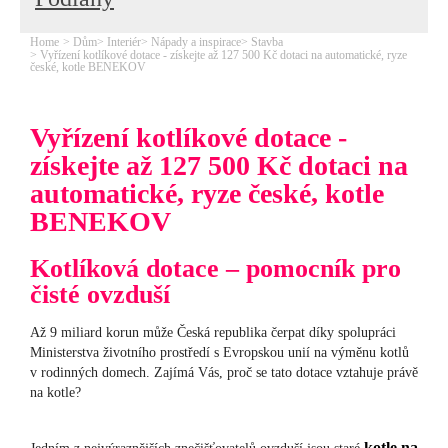
Home
Dům
Interiér
Nápady a inspirace
Stavba
Vyřízení kotlíkové dotace - získejte až 127 500 Kč dotaci na automatické, ryze
české, kotle BENEKOV
Vyřízení kotlíkové dotace -
získejte až 127 500 Kč dotaci na
automatické, ryze české, kotle
BENEKOV
Kotlíková dotace – pomocník pro
čisté ovzduší
Až 9 miliard korun může Česká republika čerpat díky spolupráci
Ministerstva životního prostředí s Evropskou unií na výměnu kotlů
v rodinných domech. Zajímá Vás, proč se tato dotace vztahuje právě
na kotle?
kotle na