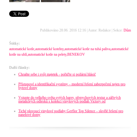
Publikováno 28.06. 2016 12:16 | Autor: Redakce | Sekce:
Dům
Štítky:
automatické kotle,automatické kotelny,automatické kotle na tuhá paliva,automatické
kotle na uhlí,automatické kotle na pelety,BENEKOV
Další články:
Chraňte sebe i svůj majetek - pořiďte si požární hlásič
Přístupové a identifikační systémy – moderní řešení zabezpečení nejen pro
bytové domy
Vstupte do velkého světa sytých barev, přepychových textur a zářivých
metalických odlesků s kolekcí vinylových podlah Victory od
Tiché plovoucí vinylové podlahy Gerflor Top Silence – skvělé řešení pro
panelové domy