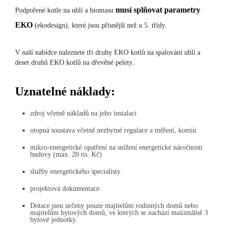
musí splňovat parametry
Podpořené kotle na uhlí a biomasu
EKO
(ekodesign), které jsou přísnější než u 5. třídy.
V naší nabídce naleznete tři druhy EKO kotlů na spalování uhlí a
deset druhů EKO kotlů na dřevěné pelety.
Uznatelné náklady:
zdroj včetně nákladů na jeho instalaci
otopná soustava včetně nezbytné regulace a měření, komín
mikro-energetické opatření na snížení energetické náročnosti
budovy (max. 20 tis. Kč)
služby energetického specialisty
projektová dokumentace
Dotace jsou určeny pouze majitelům rodinných domů nebo
majitelům bytových domů, ve kterých se nachází maximálně 3
bytové jednotky.