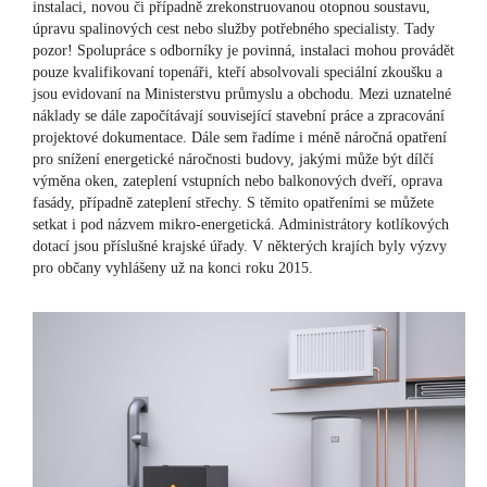
instalaci, novou či případně zrekonstruovanou otopnou soustavu,
úpravu spalinových cest nebo služby potřebného specialisty. Tady
pozor! Spolupráce s odborníky je povinná, instalaci mohou provádět
pouze kvalifikovaní topenáři, kteří absolvovali speciální zkoušku a
jsou evidovaní na Ministerstvu průmyslu a obchodu. Mezi uznatelné
náklady se dále započítávají související stavební práce a zpracování
projektové dokumentace. Dále sem řadíme i méně náročná opatření
pro snížení energetické náročnosti budovy, jakými může být dílčí
výměna oken, zateplení vstupních nebo balkonových dveří, oprava
fasády, případně zateplení střechy. S těmito opatřeními se můžete
setkat i pod názvem mikro-energetická. Administrátory kotlíkových
dotací jsou příslušné krajské úřady. V některých krajích byly výzvy
pro občany vyhlášeny už na konci roku 2015.