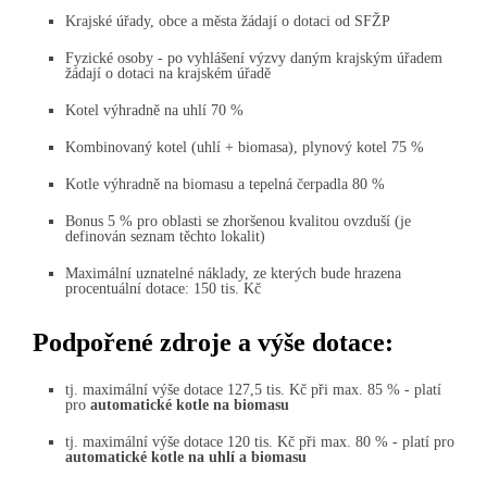
Krajské úřady, obce a města žádají o dotaci od SFŽP
Fyzické osoby - po vyhlášení výzvy daným krajským úřadem
žádají o dotaci na krajském úřadě
Kotel výhradně na uhlí 70 %
Kombinovaný kotel (uhlí + biomasa), plynový kotel 75 %
Kotle výhradně na biomasu a tepelná čerpadla 80 %
Bonus 5 % pro oblasti se zhoršenou kvalitou ovzduší (je
definován seznam těchto lokalit)
Maximální uznatelné náklady, ze kterých bude hrazena
procentuální dotace: 150 tis. Kč
Podpořené zdroje a výše dotace:
tj. maximální výše dotace 127,5 tis. Kč při max. 85 % - platí
pro
automatické kotle na biomasu
tj. maximální výše dotace 120 tis. Kč při max. 80 % - platí pro
automatické kotle na uhlí a biomasu