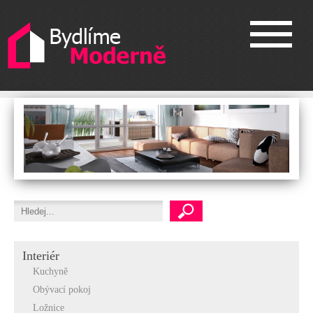
Interiér
Kuchyně
Obývací pokoj
Ložnice