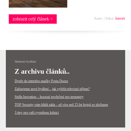
zobrazit celý článek >
Autor: | Sekce:
Interiér
Moderní bydlení
Z archivu článků..
Dveře do interiéru značky Porta Doors
Zařizujeme nové bydlení – jak vyřešit televizní příjem?
Stella Inovation – luxusní povlečení pro teenagery
TOP Security vám hlídá záda – už více než 25 let bojují se zločinem
3 tipy pro vaši vysněnou ložnici