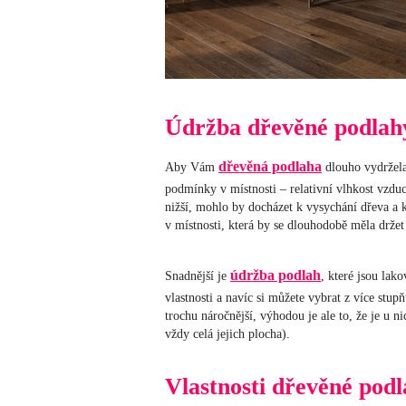
Údržba dřevěné podlah
dřevěná podlaha
Aby Vám
dlouho vydržela,
podmínky v místnosti – relativní vlhkost vzdu
nižší, mohlo by docházet k vysychání dřeva a k 
v místnosti, která by se dlouhodobě měla držet
údržba podlah
Snadnější je
, které jsou lak
vlastnosti a navíc si můžete vybrat z více stu
trochu náročnější, výhodou je ale to, že je u 
vždy celá jejich plocha).
Vlastnosti dřevěné pod