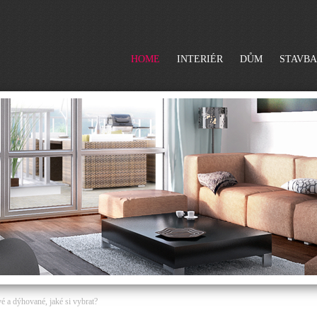
HOME
INTERIÉR
DŮM
STAVBA
é a dýhované, jaké si vybrat?