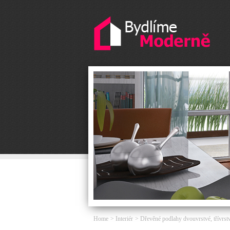
Home
Interiér
Dřevěné podlahy dvouvrstvé, třívrstv