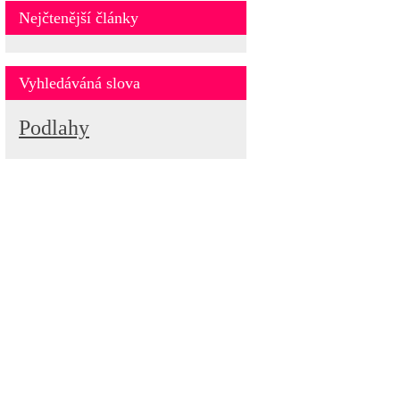
Nejčtenější články
Vyhledáváná slova
Podlahy