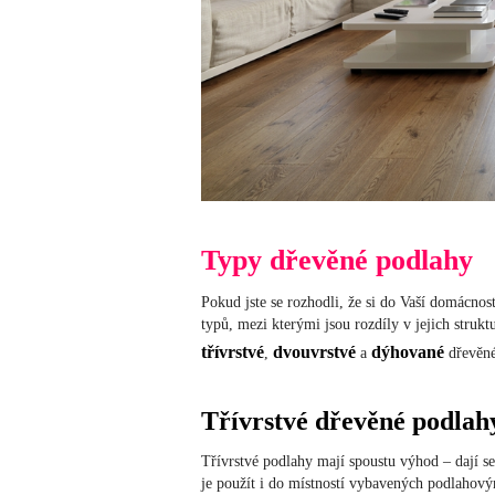
Typy dřevěné podlahy
Pokud jste se rozhodli, že si do Vaší domácnos
typů, mezi kterými jsou rozdíly v jejich strukt
třívrstvé
dvouvrstvé
dýhované
,
a
dřevěné
Třívrstvé dřevěné podlah
Třívrstvé podlahy mají spoustu výhod – dají s
je použít i do místností vybavených podlahový