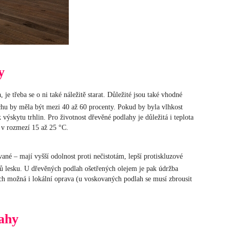
y
 je třeba se o ni také náležitě starat. Důležité jsou také vhodné
chu by měla být mezi 40 až 60 procenty. Pokud by byla vlhkost
výskytu trhlin. Pro životnost dřevěné podlahy je důležitá i teplota
 v rozmezí 15 až 25 °C.
ované – mají vyšší odolnost proti nečistotám, lepší protiskluzové
pňů lesku. U dřevěných podlah ošetřených olejem je pak údržba
nich možná i lokální oprava (u voskovaných podlah se musí zbrousit
lahy