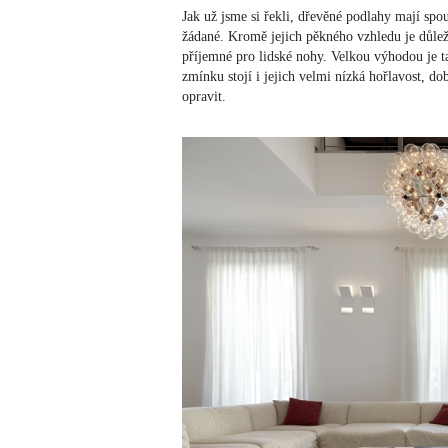
Jak už jsme si řekli, dřevěné podlahy mají spou
žádané. Kromě jejich pěkného vzhledu je důleži
příjemné pro lidské nohy. Velkou výhodou je t
zmínku stojí i jejich velmi nízká hořlavost, 
opravit.