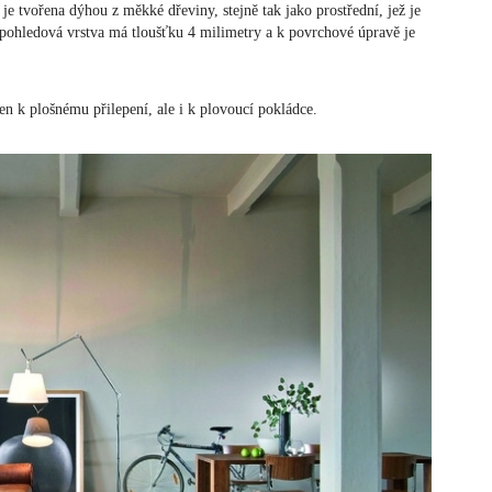
a je tvořena dýhou z měkké dřeviny, stejně tak jako prostřední, jež je
ohledová vrstva má tloušťku 4 milimetry a k povrchové úpravě je
n k plošnému přilepení, ale i k plovoucí pokládce.