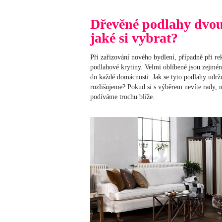
Dřevěné podlahy dvouv
jaké si vybrat?
Při zařizování nového bydlení, případně při re
podlahové krytiny. Velmi oblíbené jsou zejmén
do každé domácnosti. Jak se tyto podlahy udržu
rozlišujeme? Pokud si s výběrem nevíte rady,
podíváme trochu blíže.