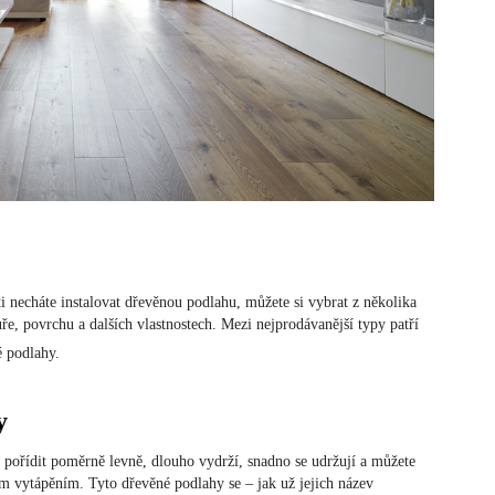
ti necháte instalovat dřevěnou podlahu, můžete si vybrat z několika
uře, povrchu a dalších vlastnostech. Mezi nejprodávanější typy patří
 podlahy.
y
e pořídit poměrně levně, dlouho vydrží, snadno se udržují a můžete
m vytápěním. Tyto dřevěné podlahy se – jak už jejich název