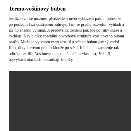
Termo-voštinový buben
Jestliže zvolíte možnost předžehlení nebo vyhlazení párou, buben se
po poslední fázi odstředění zahřeje. Tím se prádlo rozvolní, vyhladí a
lze ho snadno vyjímat. A především: žehlení pak jde od ruky snáze a
rychleji. Navíc díky speciální povrchové struktuře voštinového bubnu
praček Miele je vytvořen mezi textilií a stěnou bubnu jemný vodní
film, díky kterému prádlo klouže po stěnách bubnu a zamezuje tak
odírání textilií. Voštinový buben má také tu vlastnost, že i při
nejvyšších otáčkách nevznikají žmolky.