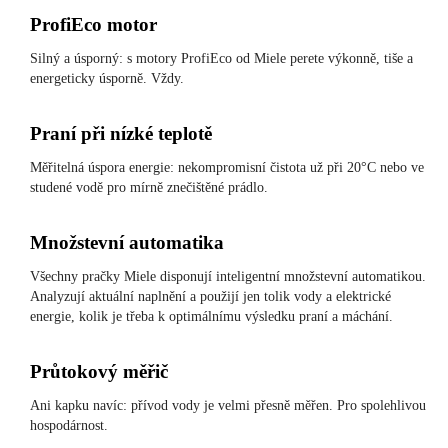
ProfiEco motor
Silný a úsporný: s motory ProfiEco od Miele perete výkonně, tiše a
energeticky úsporně. Vždy.
Praní při nízké teplotě
Měřitelná úspora energie: nekompromisní čistota už při 20°C nebo ve
studené vodě pro mírně znečištěné prádlo.
Množstevní automatika
Všechny pračky Miele disponují inteligentní množstevní automatikou.
Analyzují aktuální naplnění a použijí jen tolik vody a elektrické
energie, kolik je třeba k optimálnímu výsledku praní a máchání.
Průtokový měřič
Ani kapku navíc: přívod vody je velmi přesně měřen. Pro spolehlivou
hospodárnost.