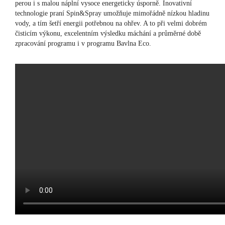
perou i s malou náplní vysoce energeticky úsporně. Inovativní
technologie praní Spin&Spray umožňuje mimořádně nízkou hladinu
vody, a tím šetří energii potřebnou na ohřev. A to při velmi dobrém
čisticím výkonu, excelentním výsledku máchání a průměrné době
zpracování programu i v programu Bavlna Eco.