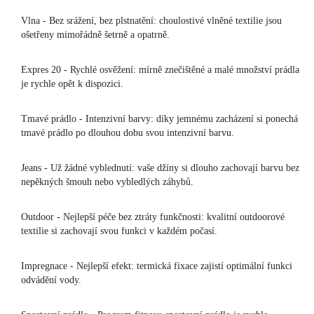
Vlna - Bez srážení, bez plstnatění: choulostivé vlněné textilie jsou
ošetřeny mimořádně šetrně a opatrně.
Expres 20 - Rychlé osvěžení: mírně znečištěné a malé množství prádla
je rychle opět k dispozici.
Tmavé prádlo - Intenzivní barvy: díky jemnému zacházení si ponechá
tmavé prádlo po dlouhou dobu svou intenzivní barvu.
Jeans - Už žádné vyblednutí: vaše džíny si dlouho zachovají barvu bez
nepěkných šmouh nebo vybledlých záhybů.
Outdoor - Nejlepší péče bez ztráty funkčnosti: kvalitní outdoorové
textilie si zachovají svou funkci v každém počasí.
Impregnace - Nejlepší efekt: termická fixace zajistí optimální funkci
odvádění vody.