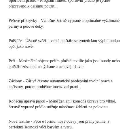
Sportovní prádlo - Program fitness: sportovní prádlo je rychle
připraveno k dalšímu použití.
Péřové přikrývky - Vzdušné: šetrně vyprané a optimálně vyždímané
peřiny a péřové deky.
Polštáře - Úžasně svěží: i velké polštáře se syntetickou výplní budou
opět jako nové.
Peří - Maximální objem: peřím plněné textilie jako jsou bundy nebo
polštáře zůstanou nadýchané a uchovají si tvar.
Záclony - Zářivá čistota: automatické předeprání uvolní prach a
nečistoty, potom proběhne intenzivní praní.
Konečná úprava párou - Méně žehlení: konečná úprava pro vlhké,
čerstvě vyprané prádlo snižuje náročnost žehlení na polovinu.
Nové textilie - Péče o formu: nové oděvy jsou prány jemně, s
perfektní šetrností vůči barvám a tvaru.