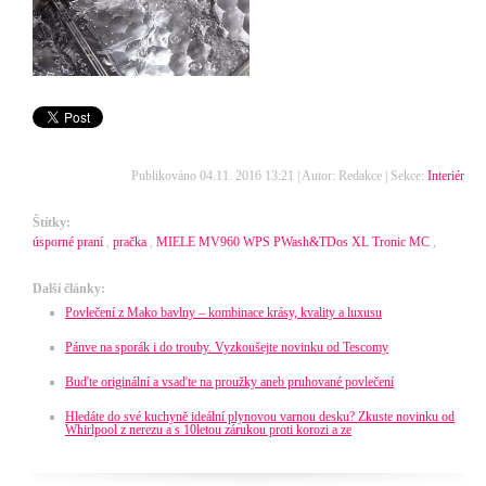
Publikováno 04.11. 2016 13:21 | Autor: Redakce | Sekce:
Interiér
Štítky:
úsporné praní
,
pračka
,
MIELE MV960 WPS PWash&TDos XL Tronic MC
,
Další články:
Povlečení z Mako bavlny – kombinace krásy, kvality a luxusu
Pánve na sporák i do trouby. Vyzkoušejte novinku od Tescomy
Buďte originální a vsaďte na proužky aneb pruhované povlečení
Hledáte do své kuchyně ideální plynovou varnou desku? Zkuste novinku od
Whirlpool z nerezu a s 10letou zárukou proti korozi a ze