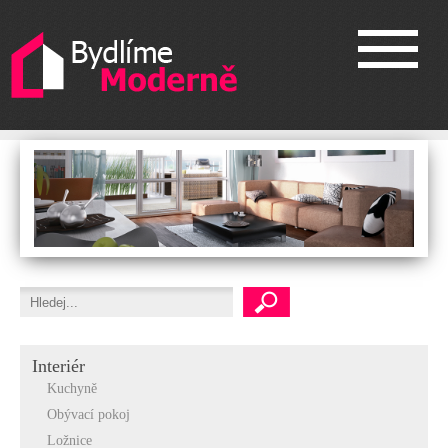
Interiér
Kuchyně
Obývací pokoj
Ložnice