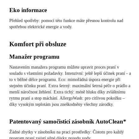
Eko informace
Přehled spotřeby: pomocí této funkce máte přesnou kontrolu nad
spotřebou elektrické energie a vody.
Komfort při obsluze
Manažer programu
Nastavením manažera programu můžete upravit proces praní v
souladu s vlastními požadavky. Intenzivní: ještě lepší účinek praní - a
to v běžné délce programu. Eco: mimořádná úspora energie při
stejném účinku praní. Extra šetrný: maximální šetrná péče o prádlo a
menší náročnost žehlení. Extra tichý: méně hluku díky zvláštnímu
rytmu praní a stop máchání. AllergoWash: pro citlivou pokožku –
díky vysokým teplotám jsou zneškodněny všechny zárodky.
Patentovaný samočisticí zásobník AutoClean*
Žádné zbytky v zásobníku na prací prostředky: Čistotu pro každý
program praní zajistí silné dávky proudu vody.