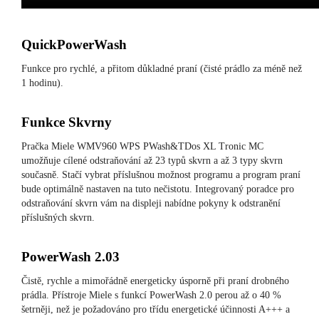
QuickPowerWash
Funkce pro rychlé, a přitom důkladné praní (čisté prádlo za méně než
1 hodinu).
Funkce Skvrny
Pračka Miele WMV960 WPS PWash&TDos XL Tronic MC
umožňuje cílené odstraňování až 23 typů skvrn a až 3 typy skvrn
současně. Stačí vybrat příslušnou možnost programu a program praní
bude optimálně nastaven na tuto nečistotu. Integrovaný poradce pro
odstraňování skvrn vám na displeji nabídne pokyny k odstranění
příslušných skvrn.
PowerWash 2.03
Čistě, rychle a mimořádně energeticky úsporně při praní drobného
prádla. Přístroje Miele s funkcí PowerWash 2.0 perou až o 40 %
šetrněji, než je požadováno pro třídu energetické účinnosti A+++ a