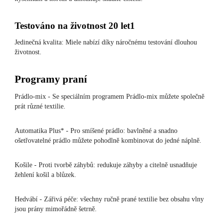
Testováno na životnost 20 let1
Jedinečná kvalita: Miele nabízí díky náročnému testování dlouhou
životnost.
Programy praní
Prádlo-mix - Se speciálním programem Prádlo-mix můžete společně
prát různé textilie.
Automatika Plus* - Pro smíšené prádlo: bavlněné a snadno
ošetřovatelné prádlo můžete pohodlně kombinovat do jedné náplně.
Košile - Proti tvorbě záhybů: redukuje záhyby a citelně usnadňuje
žehlení košil a blůzek.
Hedvábí - Zářivá péče: všechny ručně prané textilie bez obsahu vlny
jsou prány mimořádně šetrně.