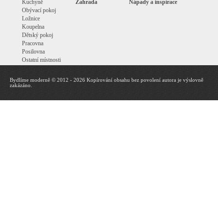
Kuchyně
Zahrada
Nápady a inspirace
Obývací pokoj
Ložnice
Koupelna
Dětský pokoj
Pracovna
Posilovna
Ostatní místnosti
Bydlíme moderně © 2012 - 2026 Kopírování obsahu bez povolení autora je výslovně
zakázáno.