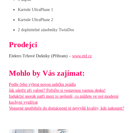
Kartuše UltraPhase 1
Kartuše UltraPhase 2
2 doplnitelné zásobníky TwinDos
Prodejci
Elektro Trhové Dušníky (Příbram) –
www.etd.cz
Mohlo by Vás zajímat:
Podle čeho vybrat novou sušičku prádla
Jak ušetřit při vaření? Pořiďte si vestavnou varnou desku!
Indukční sporák patří mezi to nejlepší, co můžete ve své moderní
kuchyni využívat
Vestavné spotřebiče do domácnosti té nejvyšší kvality, kde nakoupit?