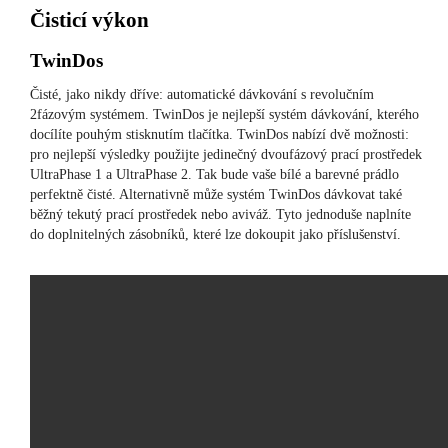
Čisticí výkon
TwinDos
Čisté, jako nikdy dříve: automatické dávkování s revolučním
2fázovým systémem. TwinDos je nejlepší systém dávkování, kterého
docílíte pouhým stisknutím tlačítka. TwinDos nabízí dvě možnosti:
pro nejlepší výsledky použijte jedinečný dvoufázový prací prostředek
UltraPhase 1 a UltraPhase 2. Tak bude vaše bílé a barevné prádlo
perfektně čisté. Alternativně může systém TwinDos dávkovat také
běžný tekutý prací prostředek nebo aviváž. Tyto jednoduše naplníte
do doplnitelných zásobníků, které lze dokoupit jako příslušenství.