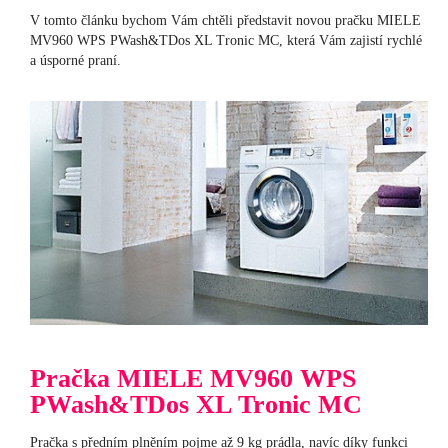
V tomto článku bychom Vám chtěli představit novou pračku MIELE
MV960 WPS PWash&TDos XL Tronic MC, která Vám zajistí rychlé
a úsporné praní.
Pračka MIELE MV960 WPS
PWash&TDos XL Tronic MC
Pračka s předním plněním pojme až 9 kg prádla, navíc díky funkci