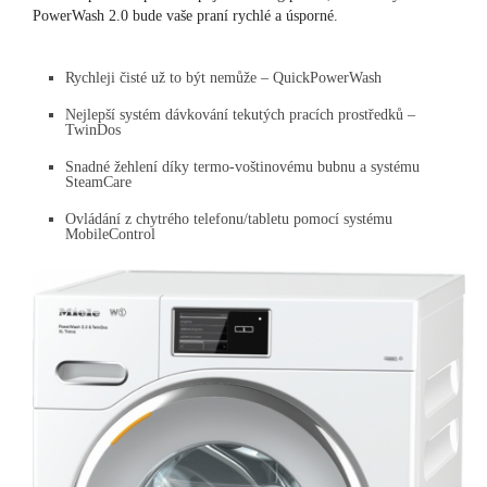
PowerWash 2.0 bude vaše praní rychlé a úsporné.
Rychleji čisté už to být nemůže – QuickPowerWash
Nejlepší systém dávkování tekutých pracích prostředků –
TwinDos
Snadné žehlení díky termo-voštinovému bubnu a systému
SteamCare
Ovládání z chytrého telefonu/tabletu pomocí systému
MobileControl