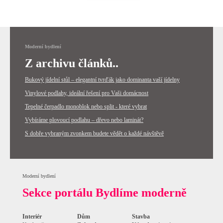
Moderní bydlení
Z archivu článků..
Bukový jídelní stůl – elegantní tvrďák jako dominanta vaší jídelny
Vinylové podlahy, ideální řešení pro Vaši domácnost
Tepelné čerpadlo monoblok nebo split - které vybrat
Vybíráme plovoucí podlahu – dřevo nebo laminát?
S dobře vybraným zvonkem budete vědět o každé návštěvě
Moderní bydlení
Sekce portálu Bydlíme moderně
Interiér
Dům
Stavba