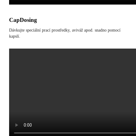
CapDosing
Dávkujte speciální prací prostředky, aviváž apod. snadno pomocí
kapslí.