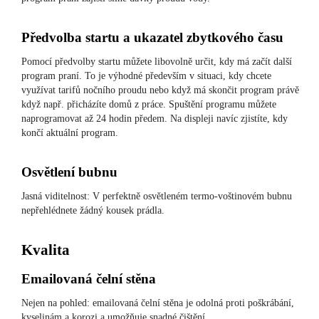
Předvolba startu a ukazatel zbytkového času
Pomocí předvolby startu můžete libovolně určit, kdy má začít další
program praní. To je výhodné především v situaci, kdy chcete
využívat tarifů nočního proudu nebo když má skončit program právě
když např. přicházíte domů z práce. Spuštění programu můžete
naprogramovat až 24 hodin předem. Na displeji navíc zjistíte, kdy
končí aktuální program.
Osvětlení bubnu
Jasná viditelnost: V perfektně osvětleném termo-voštinovém bubnu
nepřehlédnete žádný kousek prádla.
Kvalita
Emailovaná čelní stěna
Nejen na pohled: emailovaná čelní stěna je odolná proti poškrábání,
kyselinám a korozi a umožňuje snadné čištění.