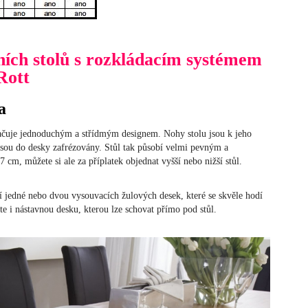
ních stolů s rozkládacím systémem
Rott
a
načuje jednoduchým a střídmým designem. Nohy stolu jsou k jeho
jsou do desky zafrézovány. Stůl tak působí velmi pevným a
cm, můžete si ale za příplatek objednat vyšší nebo nižší stůl.
í jedné nebo dvou vysouvacích žulových desek, které se skvěle hodí
e i nástavnou desku, kterou lze schovat přímo pod stůl.