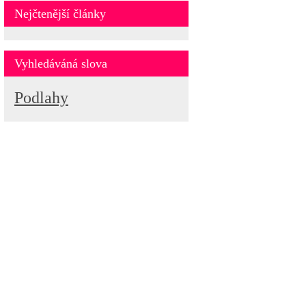
Nejčtenější články
Vyhledáváná slova
Podlahy