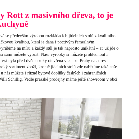
ly Rott z masivního dřeva, to je
 kuchyně
ývá se především výrobou rozkládacích jídelních stolů z kvalitního
ičkovou kvalitou, která je dána i poctivým řemeslným
vyrábíme na míru a každý stůl je tak naprosto unikátní – ať už jde o
é si sami můžete vybrat. Naše výrobky si můžete prohlédnout a
která byla před dvěma roky otevřena v centru Prahy na adrese
roký sortiment zboží, kromě jídelních stolů zde nabízíme také naše
si u nás můžete i různé bytové doplňky českých i zahraničních
illi Schillig. Vedle pražské prodejny máme ještě showroom v obci