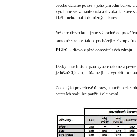
ořechu děláme pouze v jeho přírodní barvě, u
vyrábíme ve variantě čistá a divoká, bukové st
i bělit nebo mořit do různých barev.
Veškeré dřevo kupujeme výhradně od prověřený
samotné stromy, tak ty pocházejí z Evropy (u
PEFC
- dřevo z plně obnovitelných zdrojů.
Desky našich stolů jsou vysoce odolné a pevné 
je běžně 3,2 cm, můžeme ji ale vyrobit i o tlo
Co se týká povrchové úpravy, u mořených sto
ostatních stolů lze použít i olejování.