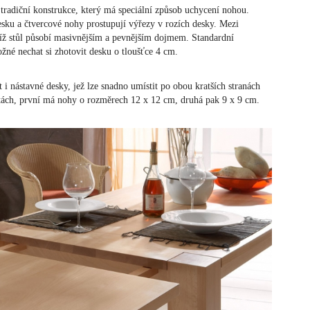
radiční konstrukce, který má speciální způsob uchycení nohou.
esku a čtvercové nohy prostupují výřezy v rozích desky. Mezi
níž stůl působí masivnějším a pevnějším dojmem. Standardní
ožné nechat si zhotovit desku o tloušťce 4 cm.
i nástavné desky, jež lze snadno umístit po obou kratších stranách
tách, první má nohy o rozměrech 12 x 12 cm, druhá pak 9 x 9 cm.