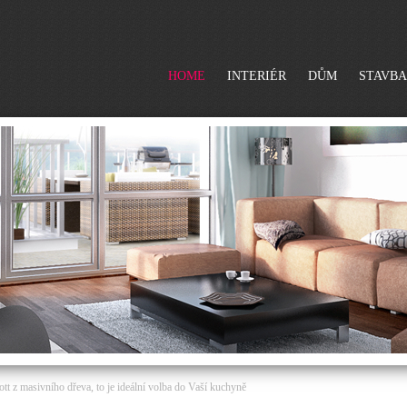
HOME
INTERIÉR
DŮM
STAVBA
ott z masivního dřeva, to je ideální volba do Vaší kuchyně