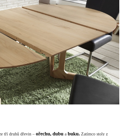
ořechu, dubu
buku.
 ze tří druhů dřevin –
a
Zatímco stoly z