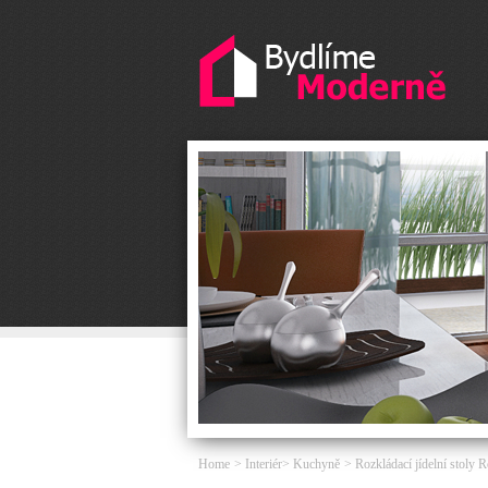
Home
Interiér
Kuchyně
Rozkládací jídelní stoly R