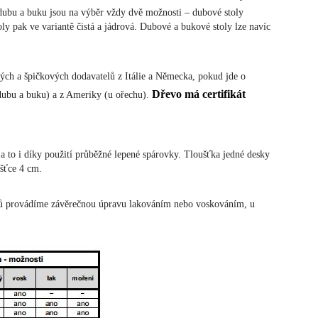
 dubu a buku jsou na výběr vždy dvě možnosti – dubové stoly
oly pak ve variantě čistá a jádrová. Dubové a bukové stoly lze navíc
ch a špičkových dodavatelů z Itálie a Německa, pokud jde o
Dřevo má certifikát
 dubu a buku) a z Ameriky (u ořechu).
a to i díky použití průběžné lepené spárovky. Tloušťka jedné desky
ušťce 4 cm.
lů provádíme závěrečnou úpravu lakováním nebo voskováním, u