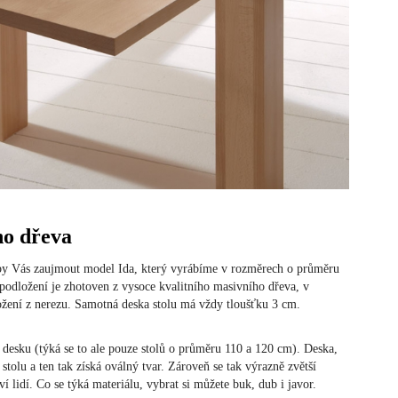
ho dřeva
l by Vás zaujmout model Ida, který vyrábíme v rozměrech o průměru
odložení je zhotoven z vysoce kvalitního masivního dřeva, v
ožení z nerezu. Samotná deska stolu má vždy tloušťku 3 cm.
 desku (týká se to ale pouze stolů o průměru 110 a 120 cm). Deska,
 stolu a ten tak získá oválný tvar. Zároveň se tak výrazně zvětší
í lidí. Co se týká materiálu, vybrat si můžete buk, dub i javor.