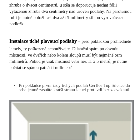
zhruba o dvacet centimetrů, u stěn se doporučuje nechat fólii
vytaženou zhruba dva centimetry nad úroveň podlahy. Na parotěsnou
fólii je nutné položit asi dva až tři milimetry silnou vyrovnávací
podložku.
Instalace tiché plovoucí podlahy
– před pokládkou prohlédněte
lamely, ty poškozené nepoužívejte. Dilatační spára po obvodu
místnosti, ve dveřích nebo kolem sloupů musí být nejméně osm
milimetrů. Pokud je však místnost větší než 11 x 5 metrů, je nutné
počítat se spárou patnácti milimetrů.
Při pokládce první řady tichých podlah Gerflor Top Silence do
sebe jemně zasuňte kratší stranu lamel proti zdi bez zacvaknutí.