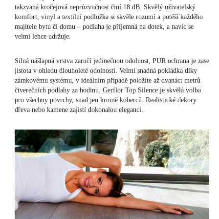
takzvaná kročejová neprůzvučnost činí 18 dB. Skvělý uživatelský
komfort, vinyl a textilní podložka si skvěle rozumí a potěší každého
majitele bytu či domu – podlaha je příjemná na dotek, a navíc se
velmi lehce udržuje.
Silná nášlapná vrstva zaručí jedinečnou odolnost, PUR ochrana je zase
jistota v ohledu dlouholeté odolnosti. Velmi snadná pokládka díky
zámkovému systému, v ideálním případě položíte až dvanáct metrů
čtverečních podlahy za hodinu. Gerflor Top Silence je skvělá volba
pro všechny povrchy, snad jen kromě koberců. Realistické dekory
dřeva nebo kamene zajistí dokonalou eleganci.