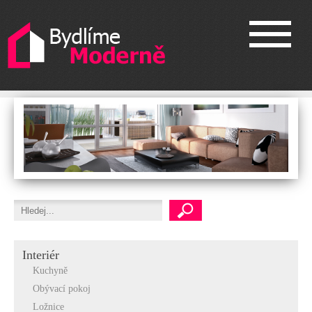
Interiér
Kuchyně
Obývací pokoj
Ložnice