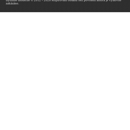
Bydlíme moderně © 2012 - 2026 Kopírování obsahu bez povolení autora je výslovně
zakázáno.