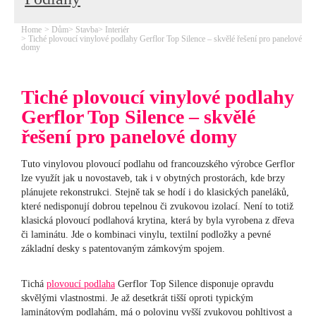
Home
Dům
Stavba
Interiér
Tiché plovoucí vinylové podlahy Gerflor Top Silence – skvělé řešení pro panelové
domy
Tiché plovoucí vinylové podlahy
Gerflor Top Silence – skvělé
řešení pro panelové domy
Tuto vinylovou plovoucí podlahu od francouzského výrobce Gerflor
lze využít jak u novostaveb, tak i v obytných prostorách, kde brzy
plánujete rekonstrukci. Stejně tak se hodí i do klasických paneláků,
které nedisponují dobrou tepelnou či zvukovou izolací. Není to totiž
klasická plovoucí podlahová krytina, která by byla vyrobena z dřeva
či laminátu. Jde o kombinaci vinylu, textilní podložky a pevné
základní desky s patentovaným zámkovým spojem.
Tichá
plovoucí podlaha
Gerflor Top Silence disponuje opravdu
skvělými vlastnostmi. Je až desetkrát tišší oproti typickým
laminátovým podlahám, má o polovinu vyšší zvukovou pohltivost a