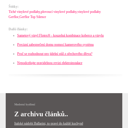
Štítky:
Tiché vinylové podlahy,plovoucí vinylové podlahy,vinylové podlahy
Gerflor,Gerflor Top Silence
Další články:
Sametový vinyl Flotex® - kouzelná kombinace koberce a vinylu
Precizní zabezpečení domu pomocí kamerového systému
Proč se rozhodnout pro jídelní stůl z ořechového dřeva?
Nepodceňujte pravidelnou revizi elektroinstalace
Moderní bydlení
Z archivu článků..
Italské nádobí Ballarini, to pravé do každé kuchyně