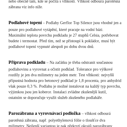
nebo obecně tam, kde se počítá s vlhkostí. Vlhkost odbourá parotěsná
zábrana viz info níže.
Podlahové topení
– Podlahy Gerflor Top Silence jsou vhodné jen a
pouze pro podlahové vytápění, které pracuje na vodní bázi.
Maximální teplota povrchu podkladu je 27 stupňů Celsia, potřebovat
budete i termostat. Před tím, než se přistoupí k pokládce, musí být
podlahové topení vypnuté alespoň po dobu dvou dnů.
Příprava podkladu
– Na začátku je třeba odstranit současnou
podlahovinu a vyrovnat a očistit podklad. Tolerance pro výškové
rozdíly je jen dva milimetry na jeden metr. Test vlhkosti: nejvyšší
přípustná hodnota pro betonový podklad je 1,8 procenta, pro anhydrid
však pouze 0,3 %. Podlahu je možné instalovat na každý typ povrchu,
výjimkou jsou jen koberce. Instalaci zvládne zkušenější kutil,
ostatním se doporučuje využít služeb zkušeného podlaháře.
Parozábrana a vyrovnávací podložka
– vlhkost odbourá
parotěsná zábrana, např. polyethylenová fólie o tloušťce dva
milimetry. Nejlepší variantou je pak překrytí okrajů parozábrany