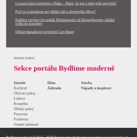
Luxusní ložní povlečení z Mako – Batist, že jste o něm ještě neslyšeli?
Proč se rozhodnout pro jídelní stůl z ořechového dřeva?
Kolekce vinylových podlah Michelangelo od Designflooring: ideální
volba do koupelny
Dětské damaškové povlečení Curt Bauer
Moderní bydlení
Sekce portálu Bydlíme moderně
Interiér
Dům
Stavba
Kuchyně
Zahrada
Nápady a inspirace
Obývací pokoj
Ložnice
Koupelna
Dětský pokoj
Pracovna
Posilovna
Ostatní místnosti