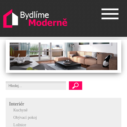
Interiér
Kuchyně
Obývací pokoj
Ložnice