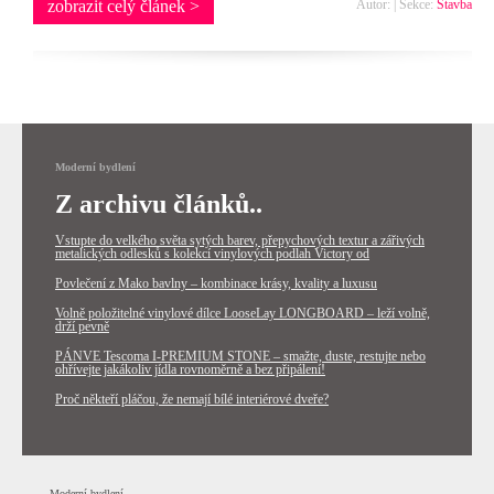
zobrazit celý článek >
Autor: | Sekce:
Stavba
Moderní bydlení
Z archivu článků..
Vstupte do velkého světa sytých barev, přepychových textur a zářivých
metalických odlesků s kolekcí vinylových podlah Victory od
Povlečení z Mako bavlny – kombinace krásy, kvality a luxusu
Volně položitelné vinylové dílce LooseLay LONGBOARD – leží volně,
drží pevně
PÁNVE Tescoma I-PREMIUM STONE – smažte, duste, restujte nebo
ohřívejte jakákoliv jídla rovnoměrně a bez připálení!
Proč někteří pláčou, že nemají bílé interiérové dveře?
Moderní bydlení