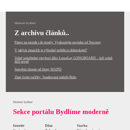
Moderní bydlení
Z archivu článků..
Pánve na sporák i do trouby. Vyzkoušejte novinku od Tescomy
V jakých situacích je výhodné pořídit si elektrokotel?
Volně položitelné vinylové dílce LooseLay LONGBOARD – leží volně,
drží pevně
Stavební chemie od firmy MAPEI
Zlaté české ručičky: Smaltované nádobí Belis
Moderní bydlení
Sekce portálu Bydlíme moderně
Interiér
Dům
Stavba