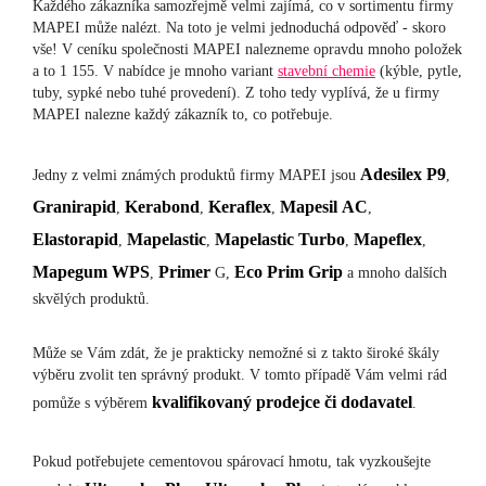
Každého zákazníka samozřejmě velmi zajímá, co v sortimentu firmy
MAPEI může nalézt. Na toto je velmi jednoduchá odpověď - skoro
vše! V ceníku společnosti MAPEI nalezneme opravdu mnoho položek
a to 1 155. V nabídce je mnoho variant
stavební chemie
(kýble, pytle,
tuby, sypké nebo tuhé provedení). Z toho tedy vyplívá, že u firmy
MAPEI nalezne každý zákazník to, co potřebuje.
Adesilex
P9
Jedny z velmi známých produktů firmy MAPEI jsou
,
Granirapid
Kerabond
Keraflex
Mapesil
AC
,
,
,
,
Elastorapid
Mapelastic
Mapelastic
Turbo
Mapeflex
,
,
,
,
Mapegum
WPS
Primer
Eco
Prim
Grip
,
G,
a mnoho dalších
skvělých produktů.
Může se Vám zdát, že je prakticky nemožné si z takto široké škály
výběru zvolit ten správný produkt. V tomto případě Vám velmi rád
kvalifikovaný prodejce či dodavatel
pomůže s výběrem
.
Pokud potřebujete cementovou spárovací hmotu, tak vyzkoušejte