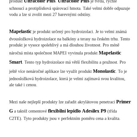
Ultracolor
Plus
Ultracolor
Plus
produkt
.
je tvrdá, rychle
schnoucí a protiplísňová spárovací hmota. Také velmi dobře odpuzuje
vodu a lze si zvolit mezi 27 barevnými odstíny.
Mapelastic
je produkt určený pro hydroizolaci. Je to velmi známá
dvousložková hydroizolace na balkóny a terasy na českém trhu. Tento
produkt je vysoce spolehlivý a má dlouhou životnost. Pro méně
Mapelastic
náročná místa společnost MAPEI vyvinula produkt
Smart
. Tento typ hydroizolace má větší flexibilitu a pružnost. Pro
Monolastic
ještě více nenáročné aplikace lze využít produkt
. To je
jednosložková hydroizolace, která je velmi zajímavá svou kvalitou,
ale také i cenou.
Primer
Mezi naše nejlepší produkty lze zařadit akrylátovou penetraci
G
flexibilní
lepidlo
Adesilex
P9
a taktéž cementové
(třída
C2TE). Tyto produkty jsou v perfektním poměru cena a kvalita.