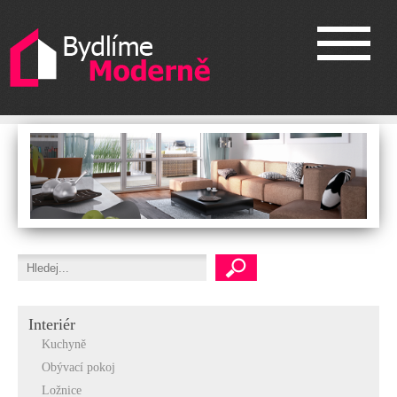
Interiér
Kuchyně
Obývací pokoj
Ložnice