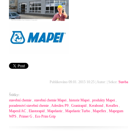
Publikováno 09.01. 2015 10:25 | Autor: | Sekce:
Stavba
Štítky:
stavební chemie
,
stavební chemie Mapei
,
historie Mapei
,
produkty Mapei
,
poradenství stavební chemie
,
Adesilex P9
,
Granirapid
,
Kerabond
,
Keraflex
,
Mapesil AC
,
Elastorapid
,
Mapelastic
,
Mapelastic Turbo
,
Mapeflex
,
Mapegum
WPS
,
Primer G
,
Eco Prim Grip