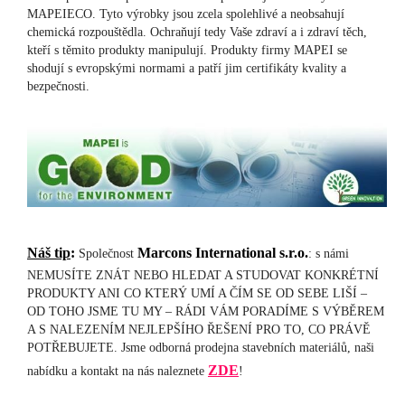
MAPEIECO. Tyto výrobky jsou zcela spolehlivé a neobsahují
chemická rozpouštědla. Ochraňují tedy Vaše zdraví a i zdraví těch,
kteří s těmito produkty manipulují. Produkty firmy MAPEI se
shodují s evropskými normami a patří jim certifikáty kvality a
bezpečnosti.
Náš tip
:
Marcons International s.r.o.
Společnost
: s námi
NEMUSÍTE ZNÁT NEBO HLEDAT A STUDOVAT KONKRÉTNÍ
PRODUKTY ANI CO KTERÝ UMÍ A ČÍM SE OD SEBE LIŠÍ –
OD TOHO JSME TU MY – RÁDI VÁM PORADÍME S VÝBĚREM
A S NALEZENÍM NEJLEPŠÍHO ŘEŠENÍ PRO TO, CO PRÁVĚ
POTŘEBUJETE. Jsme odborná prodejna stavebních materiálů, naši
ZDE
nabídku a kontakt na nás naleznete
!