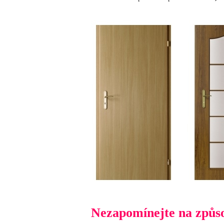
Nezapomínejte na způso