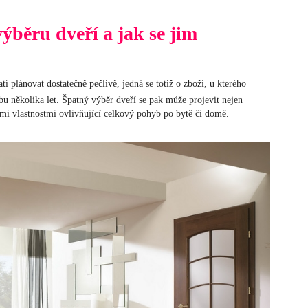
výběru dveří a jak se jim
atí plánovat dostatečně pečlivě, jedná se totiž o zboží, u kterého
u několika let. Špatný výběr dveří se pak může projevit nejen
i vlastnostmi ovlivňující celkový pohyb po bytě či domě.