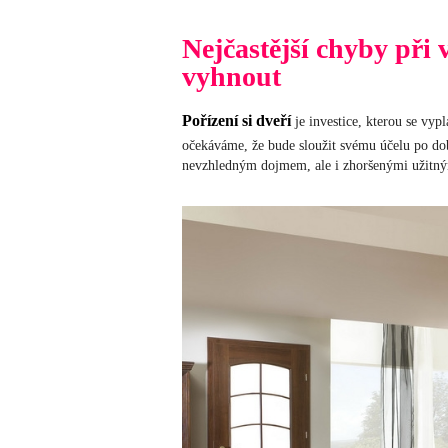
Nejčastější chyby při 
vyhnout
Pořízení si dveří
je investice, kterou se vypl
očekáváme, že bude sloužit svému účelu po dob
nevzhledným dojmem, ale i zhoršenými užitným