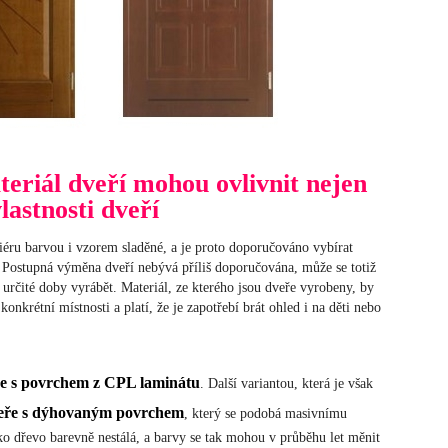
eriál dveří mohou ovlivnit nejen
vlastnosti dveří
riéru barvou i vzorem sladěné, a je proto doporučováno vybírat
 Postupná výměna dveří nebývá příliš doporučována, může se totiž
 určité doby vyrábět. Materiál, ze kterého jsou dveře vyrobeny, by
onkrétní místnosti a platí, že je zapotřebí brát ohled i na děti nebo
e s povrchem z CPL laminátu
. Další variantou, která je však
eře s dýhovaným povrchem
, který se podobá masivnímu
ko dřevo barevně nestálá, a barvy se tak mohou v průběhu let měnit