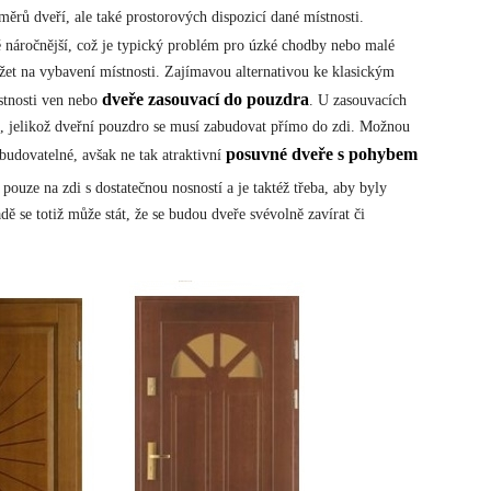
ěrů dveří, ale také prostorových dispozicí dané místnosti.
ě náročnější, což je typický problém pro úzké chodby nebo malé
et na vybavení místnosti. Zajímavou alternativou ke klasickým
dveře zasouvací do pouzdra
stnosti ven nebo
. U zasouvacích
lací, jelikož dveřní pouzdro se musí zabudovat přímo do zdi. Možnou
posuvné dveře s pohybem
budovatelné, avšak ne tak atraktivní
pouze na zdi s dostatečnou nosností a je taktéž třeba, aby byly
 se totiž může stát, že se budou dveře svévolně zavírat či