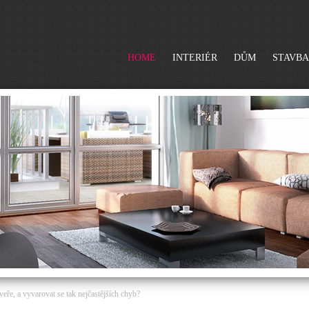
HOME
INTERIÉR
DŮM
STAVBA
veře, a vyvarovat se tak nejčastějších chyb?