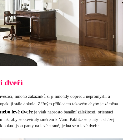
i dveří
vesticí, mnoho zákazníků si ji mnohdy dopředu nepromyslí, a
se opakují stále dokola. Zářným příkladem takovéto chyby je záměna
nebo levé dveře
je však naprosto banální záležitostí, orientaci
řím tak, aby se otevíraly směrem k Vám. Pakliže se panty nacházejí
k pokud jsou panty na levé straně, jedná se o levé dveře.