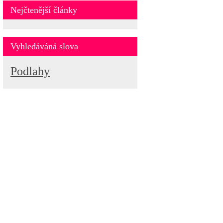
Nejčtenější články
Vyhledáváná slova
Podlahy