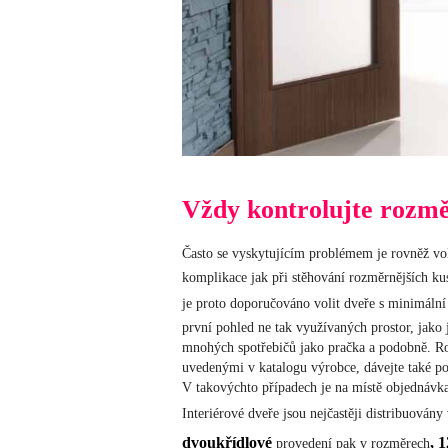
Vždy kontrolujte rozmě
Často se vyskytujícím problémem je rovněž v
komplikace jak při stěhování rozměrnějších ku
je proto doporučováno volit dveře s minimáln
první pohled ne tak využívaných prostor, jako 
mnohých spotřebičů jako pračka a podobně. Ro
uvedenými v katalogu výrobce, dávejte také p
V takovýchto případech je na místě objednávka
Interiérové dveře jsou nejčastěji distribuován
dvoukřídlové
, 
provedení pak v rozměrech