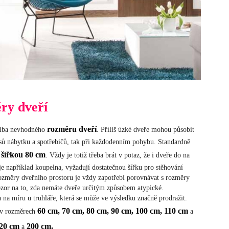
ry dveří
rozměru dveří
olba nevhodného
. Příliš úzké dveře mohou působit
sů nábytku a spotřebičů, tak při každodenním pohybu. Standardně
šířkou 80 cm
í
. Vždy je totiž třeba brát v potaz, že i dveře do na
je například koupelna, vyžadují dostatečnou šířku pro stěhování
změry dveřního prostoru je vždy zapotřebí porovnávat s rozměry
ozor na to, zda nemáte dveře určitým způsobem atypické.
 na míru u truhláře, která se může ve výsledku značně prodražit.
60 cm, 70 cm, 80 cm, 90 cm, 100 cm, 110 cm
y v rozměrech
a
120 cm
200 cm.
a