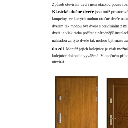
Způsob otevírání dveří není otázkou pouze rozm
Klasické otočné dveře
jsou totiž prostorov
koupelny, ve kterých mohou otočné dveře naráž
dveřím tak mohou být dveře s otevíráním z mí
dveří je však třeba počítat s náročnější insta
náhradou za tyto dveře tak mohou být snáze za
do zdi
. Montáž jejich kolejnice je však možná 
kolejnice dokonale vyvážené. V opačném případě
otevírat.