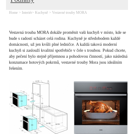
Home
Interiér
Kuchyně
Vestavné trouby MORA
Vestavná trouba MORA dokáže proměnit vaši kuchyň v místo, kde se
bude s radostí scházet celá rodina. Kuchyně je středobodem každé
domácnosti, už jen kvůli plné ledničce. A každá taková moderní
kuchyň si zaslouží kvalitní spotřebiče v čele s troubou. Pokud chcete,
aby pečení bylo stejně příjemnou a pohodovou činností, jako následná
konzumace hotových pokrmů, vestavné trouby Mora jsou ideálním
řešením.