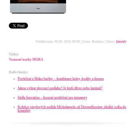
Publikováno 30.06. 2016 08:00 | Autor: Redakce | Sekce:
Interiér
Štítky:
Vestavné trouby MORA
Další články:
Povlečení z Mako bavlny – kombinace krásy, kvality a luxusu
Jakou vybrat plovoucí podlahu? Je lepší dřevo nebo laminát?
Stella Inovation – luxusní povlečení pro teenagery
Kolekce vinylových podlah Michelangelo od Designflooring: ideální volba do
koupelny