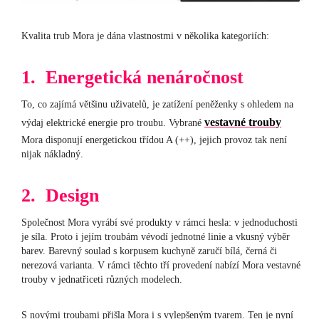
Kvalita trub Mora je dána vlastnostmi v několika kategoriích:
1. Energetická nenáročnost
To, co zajímá většinu uživatelů, je zatížení peněženky s ohledem na
vestavné trouby
výdaj elektrické energie pro troubu. Vybrané
Mora disponují energetickou třídou A (++), jejich provoz tak není
nijak nákladný.
2. Design
Společnost Mora vyrábí své produkty v rámci hesla: v jednoduchosti
je síla. Proto i jejím troubám vévodí jednotné linie a vkusný výběr
barev. Barevný soulad s korpusem kuchyně zaručí bílá, černá či
nerezová varianta. V rámci těchto tří provedení nabízí Mora vestavné
trouby v jednatřiceti různých modelech.
S novými troubami přišla Mora i s vylepšeným tvarem. Ten je nyní