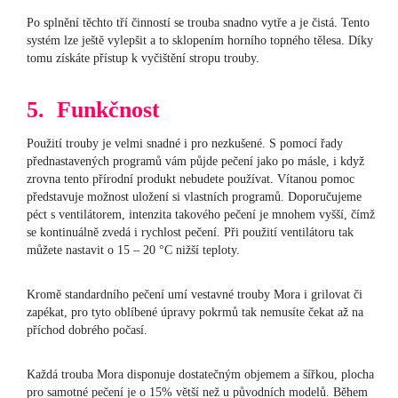
Po splnění těchto tří činností se trouba snadno vytře a je čistá. Tento
systém lze ještě vylepšit a to sklopením horního topného tělesa. Díky
tomu získáte přístup k vyčištění stropu trouby.
5. Funkčnost
Použití trouby je velmi snadné i pro nezkušené. S pomocí řady
přednastavených programů vám půjde pečení jako po másle, i když
zrovna tento přírodní produkt nebudete používat. Vítanou pomoc
představuje možnost uložení si vlastních programů. Doporučujeme
péct s ventilátorem, intenzita takového pečení je mnohem vyšší, čímž
se kontinuálně zvedá i rychlost pečení. Při použití ventilátoru tak
můžete nastavit o 15 – 20 °C nižší teploty.
Kromě standardního pečení umí vestavné trouby Mora i grilovat či
zapékat, pro tyto oblíbené úpravy pokrmů tak nemusíte čekat až na
příchod dobrého počasí.
Každá trouba Mora disponuje dostatečným objemem a šířkou, plocha
pro samotné pečení je o 15% větší než u původních modelů. Během