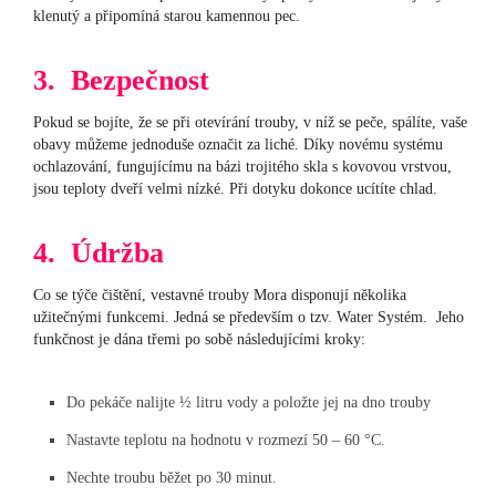
klenutý a připomíná starou kamennou pec.
3. Bezpečnost
Pokud se bojíte, že se při otevírání trouby, v níž se peče, spálíte, vaše
obavy můžeme jednoduše označit za liché. Díky novému systému
ochlazování, fungujícímu na bázi trojitého skla s kovovou vrstvou,
jsou teploty dveří velmi nízké. Při dotyku dokonce ucítíte chlad.
4. Údržba
Co se týče čištění, vestavné trouby Mora disponují několika
užitečnými funkcemi. Jedná se především o tzv. Water Systém. Jeho
funkčnost je dána třemi po sobě následujícími kroky:
Do pekáče nalijte ½ litru vody a položte jej na dno trouby
Nastavte teplotu na hodnotu v rozmezí 50 – 60 °C.
Nechte troubu běžet po 30 minut.