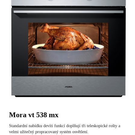
Mora vt 538 mx
Standardní nabídku devíti funkcí doplňují tři teleskopické rošty a
velmi užitečný propracovaný systém osvětlení.