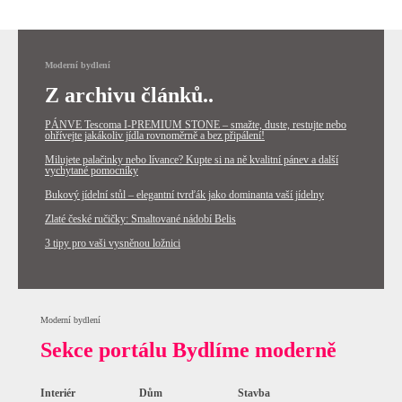
Moderní bydlení
Z archivu článků..
PÁNVE Tescoma I-PREMIUM STONE – smažte, duste, restujte nebo
ohřívejte jakákoliv jídla rovnoměrně a bez připálení!
Milujete palačinky nebo lívance? Kupte si na ně kvalitní pánev a další
vychytané pomocníky
Bukový jídelní stůl – elegantní tvrďák jako dominanta vaší jídelny
Zlaté české ručičky: Smaltované nádobí Belis
3 tipy pro vaši vysněnou ložnici
Moderní bydlení
Sekce portálu Bydlíme moderně
Interiér
Dům
Stavba