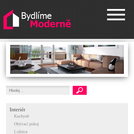
Interiér
Kuchyně
Obývací pokoj
Ložnice