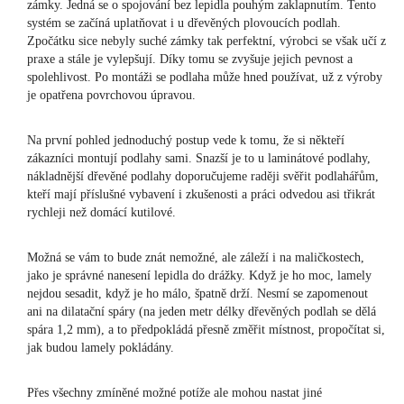
zámky. Jedná se o spojování bez lepidla pouhým zaklapnutím. Tento
systém se začíná uplatňovat i u dřevěných plovoucích podlah.
Zpočátku sice nebyly suché zámky tak perfektní, výrobci se však učí z
praxe a stále je vylepšují. Díky tomu se zvyšuje jejich pevnost a
spolehlivost. Po montáži se podlaha může hned používat, už z výroby
je opatřena povrchovou úpravou.
Na první pohled jednoduchý postup vede k tomu, že si někteří
zákazníci montují podlahy sami. Snazší je to u laminátové podlahy,
nákladnější dřevěné podlahy doporučujeme raději svěřit podlahářům,
kteří mají příslušné vybavení i zkušenosti a práci odvedou asi třikrát
rychleji než domácí kutilové.
Možná se vám to bude znát nemožné, ale záleží i na maličkostech,
jako je správné nanesení lepidla do drážky. Když je ho moc, lamely
nejdou sesadit, když je ho málo, špatně drží. Nesmí se zapomenout
ani na dilatační spáry (na jeden metr délky dřevěných podlah se dělá
spára 1,2 mm), a to předpokládá přesně změřit místnost, propočítat si,
jak budou lamely pokládány.
Přes všechny zmíněné možné potíže ale mohou nastat jiné