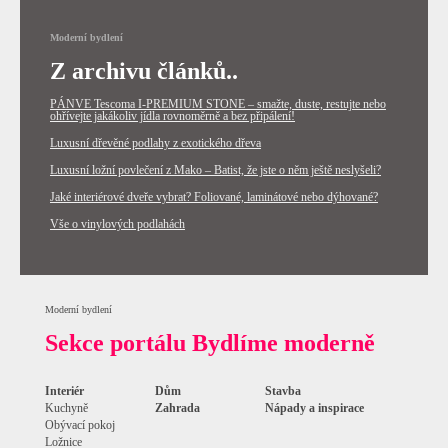
Moderní bydlení
Z archivu článků..
PÁNVE Tescoma I-PREMIUM STONE – smažte, duste, restujte nebo
ohřívejte jakákoliv jídla rovnoměrně a bez připálení!
Luxusní dřevěné podlahy z exotického dřeva
Luxusní ložní povlečení z Mako – Batist, že jste o něm ještě neslyšeli?
Jaké interiérové dveře vybrat? Foliované, laminátové nebo dýhované?
Vše o vinylových podlahách
Moderní bydlení
Sekce portálu Bydlíme moderně
Interiér
Dům
Stavba
Kuchyně
Zahrada
Nápady a inspirace
Obývací pokoj
Ložnice