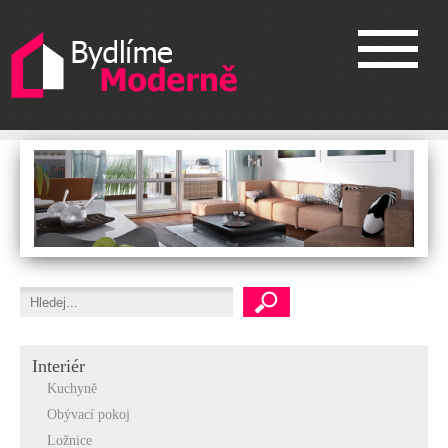
Interiér
Kuchyně
Obývací pokoj
Ložnice