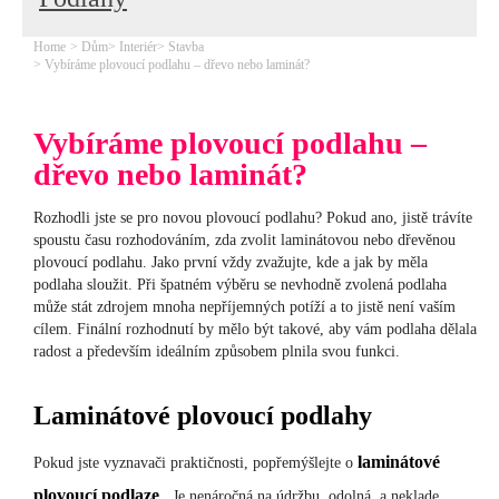
Home
Dům
Interiér
Stavba
Vybíráme plovoucí podlahu – dřevo nebo laminát?
Vybíráme plovoucí podlahu –
dřevo nebo laminát?
Rozhodli jste se pro novou plovoucí podlahu? Pokud ano, jistě trávíte
spoustu času rozhodováním, zda zvolit laminátovou nebo dřevěnou
plovoucí podlahu. Jako první vždy zvažujte, kde a jak by měla
podlaha sloužit. Při špatném výběru se nevhodně zvolená podlaha
může stát zdrojem mnoha nepříjemných potíží a to jistě není vaším
cílem. Finální rozhodnutí by mělo být takové, aby vám podlaha dělala
radost a především ideálním způsobem plnila svou funkci.
Laminátové plovoucí podlahy
laminátové
Pokud jste vyznavači praktičnosti, popřemýšlejte o
plovoucí
podlaze
. Je nenáročná na údržbu, odolná, a neklade