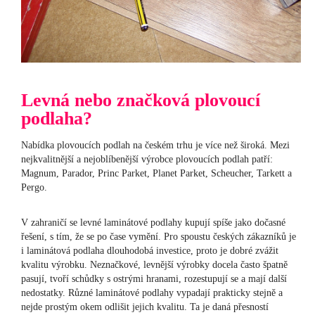
Levná nebo značková plovoucí
podlaha?
Nabídka plovoucích podlah na českém trhu je více než široká. Mezi
nejkvalitnější a nejoblíbenější výrobce plovoucích podlah patří:
Magnum, Parador, Princ Parket, Planet Parket, Scheucher, Tarkett a
Pergo.
V zahraničí se levné laminátové podlahy kupují spíše jako dočasné
řešení, s tím, že se po čase vymění. Pro spoustu českých zákazníků je
i laminátová podlaha dlouhodobá investice, proto je dobré zvážit
kvalitu výrobku. Neznačkové, levnější výrobky docela často špatně
pasují, tvoří schůdky s ostrými hranami, rozestupují se a mají další
nedostatky. Různé laminátové podlahy vypadají prakticky stejně a
nejde prostým okem odlišit jejich kvalitu. Ta je daná přesností