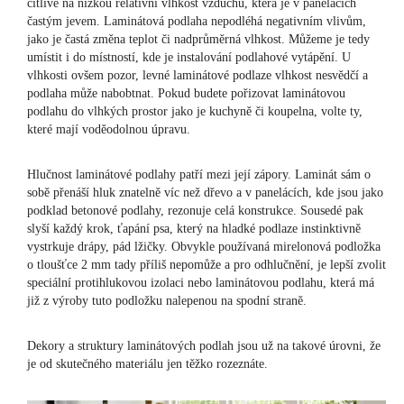
citlivé na nízkou relativní vlhkost vzduchu, která je v panelácích
častým jevem. Laminátová podlaha nepodléhá negativním vlivům,
jako je častá změna teplot či nadprůměrná vlhkost. Můžeme je tedy
umístit i do místností, kde je instalování podlahové vytápění. U
vlhkosti ovšem pozor, levné laminátové podlaze vlhkost nesvědčí a
podlaha může nabobtnat. Pokud budete pořizovat laminátovou
podlahu do vlhkých prostor jako je kuchyně či koupelna, volte ty,
které mají voděodolnou úpravu.
Hlučnost laminátové podlahy patří mezi její zápory. Laminát sám o
sobě přenáší hluk znatelně víc než dřevo a v panelácích, kde jsou jako
podklad betonové podlahy, rezonuje celá konstrukce. Sousedé pak
slyší každý krok, ťapání psa, který na hladké podlaze instinktivně
vystrkuje drápy, pád lžičky. Obvykle používaná mirelonová podložka
o tloušťce 2 mm tady příliš nepomůže a pro odhlučnění, je lepší zvolit
speciální protihlukovou izolaci nebo laminátovou podlahu, která má
již z výroby tuto podložku nalepenou na spodní straně.
Dekory a struktury laminátových podlah jsou už na takové úrovni, že
je od skutečného materiálu jen těžko rozeznáte.