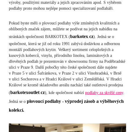
výroby, použitými materiály a jejich zpracováním apod. S výběrem
podlahy proto mohou nejlépe pomoci specializovaní podlaháři.
Pokud byste měli o plovoucí podlahy výše zmíněných kvalitních a
oblíbených značek zájem, můžete se podívat na jejich nabídku na
barkotex
cz
stránkách společnosti BARKOTEX (
.
). Jedná se o
společnost, která se již od roku 1991 zabývá dodávkou a odbornou
montáží podlahových krytin. Veškerý sortiment celoplošných a
kusových koberců, vinylu, přírodního linolea, laminátových a
dřevěných podlah je prezentován v showroomu firmy na Poděbradské
ulici v Praze 9. Další pobočky této české společnosti dále najdete
v Praze 5 v ulici Šafránkova, v Praze 2 v ulici Vinohradská, v Brně
v ulici Sochorova a v Hradci Králové v ulici Zemědělská. V Hradci
Králové se kromě skladového areálu nachází také outletová prodejna
barkotexoutlet
cz
(
.
), kde společnost nabízí
podlahy za skvělé ceny
.
plovoucí podlahy - výprodej zásob a výběhových
Jedná se o
kolekcí.