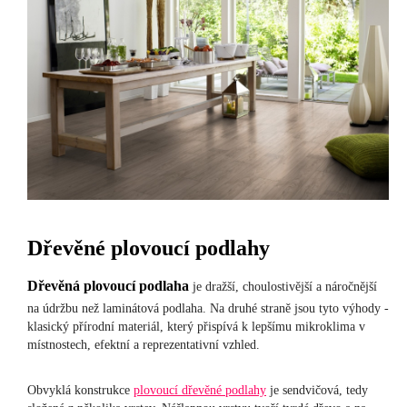
Dřevěné plovoucí podlahy
Dřevěná
plovoucí
podlaha
je dražší, choulostivější a náročnější
na údržbu než laminátová podlaha. Na druhé straně jsou tyto výhody -
klasický přírodní materiál, který přispívá k lepšímu mikroklima v
místnostech, efektní a reprezentativní vzhled.
Obvyklá konstrukce
plovoucí dřevěné podlahy
je sendvičová, tedy