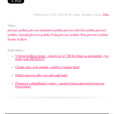
Publikováno 27.06. 2016 08:40 | Autor: Redakce | Sekce:
Dům
Štítky:
plovoucí podlahy,plovoucí laminátové podlahy,plovoucí dřevěné podlahy,plovoucí
podlahy výprodej,plovoucí podlahy Praha,plovoucí podlahy Brno,plovoucí podlahy
Hradec Králové
Další články:
Vyřízení kotlíkové dotace - získejte až 127 500 Kč dotaci na automatické, ryze
české, kotle BENEKOV
Chraňte sebe i svůj majetek - pořiďte si požární hlásič
Dětské pracovní oděvy pro naše malé kutily
Přístupové a identifikační systémy – moderní řešení zabezpečení nejen pro
bytové domy