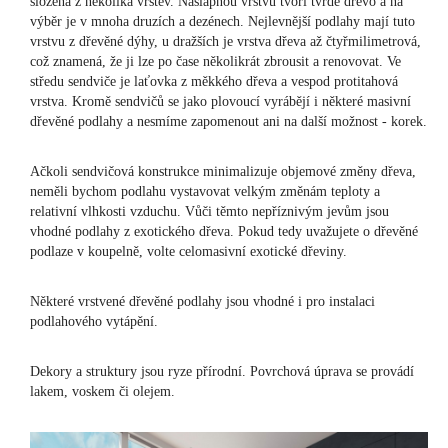
složená z několika vrstev. Nášlapnou vrstvu tvoří tvrdé dřevo a na
výběr je v mnoha druzích a dezénech. Nejlevnější podlahy mají tuto
vrstvu z dřevěné dýhy, u dražších je vrstva dřeva až čtyřmilimetrová,
což znamená, že ji lze po čase několikrát zbrousit a renovovat. Ve
středu sendviče je laťovka z měkkého dřeva a vespod protitahová
vrstva. Kromě sendvičů se jako plovoucí vyrábějí i některé masivní
dřevěné podlahy a nesmíme zapomenout ani na další možnost - korek.
Ačkoli sendvičová konstrukce minimalizuje objemové změny dřeva,
neměli bychom podlahu vystavovat velkým změnám teploty a
relativní vlhkosti vzduchu. Vůči těmto nepříznivým jevům jsou
vhodné podlahy z exotického dřeva. Pokud tedy uvažujete o dřevěné
podlaze v koupelně, volte celomasivní exotické dřeviny.
Některé vrstvené dřevěné podlahy jsou vhodné i pro instalaci
podlahového vytápění.
Dekory a struktury jsou ryze přírodní. Povrchová úprava se provádí
lakem, voskem či olejem.