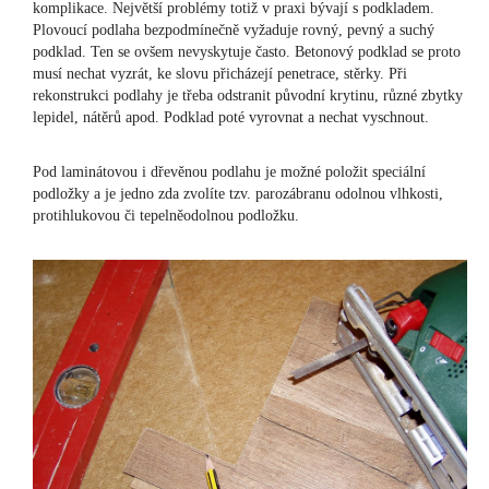
komplikace. Největší problémy totiž v praxi bývají s podkladem.
Plovoucí podlaha bezpodmínečně vyžaduje rovný, pevný a suchý
podklad. Ten se ovšem nevyskytuje často. Betonový podklad se proto
musí nechat vyzrát, ke slovu přicházejí penetrace, stěrky. Při
rekonstrukci podlahy je třeba odstranit původní krytinu, různé zbytky
lepidel, nátěrů apod. Podklad poté vyrovnat a nechat vyschnout.
Pod laminátovou i dřevěnou podlahu je možné položit speciální
podložky a je jedno zda zvolíte tzv. parozábranu odolnou vlhkosti,
protihlukovou či tepelněodolnou podložku.