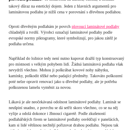
takový důraz na estetický dojem. Jeden z hlavních argumentů pro
laminátovou podlahu je nižší cena v porovnání s dřevěnou podlahou.
Oproti dřevěným podlahám je povrch
plovoucí laminátové podlahy
chladnější a tvrdší. Výrobci označují laminátové podlahy podle
evropské normy piktogramy, které symbolizují, pro jakou zátěž je
podlaha určena.
Například do ložnice tedy není nutno kupovat dražší typ konstruovaný
pro místnosti s velkým pohybem lidí. Žádná laminátová podlaha však
nevydrží všechno. Mohou ji poškrábat kovové nohy nábytku,
kamínky, poškodit těžké nebo padající předměty. Takováto poškození
poté nelze opravit renovací jako u dřevěné podlahy, ale je potřeba
poškozenou lamelu vyměnit za novou.
Lákavá je ale neočekávaná odolnost laminátové podlahy. Laminát se
neušpiní snadno, z povrchu se dá setřít skoro všechno, co se na něj
vylije a odolá dokonce i žhnoucí cigaretě. Podle zkušeností
podlahářských firem se laminátové podlahy osvědčují v panelácích,
kam si lidé většinou nechtějí pořizovat drahou podlahu. Nejsou tak