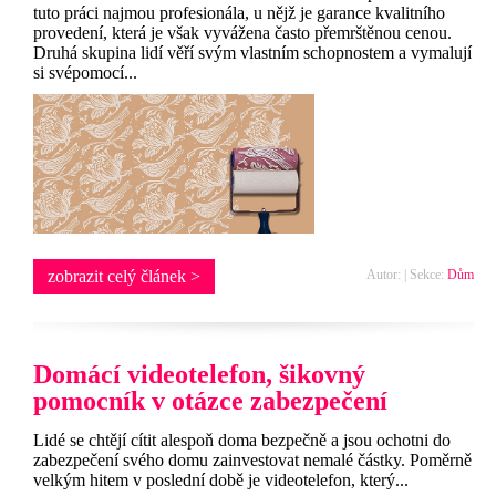
tuto práci najmou profesionála, u nějž je garance kvalitního
provedení, která je však vyvážena často přemrštěnou cenou.
Druhá skupina lidí věří svým vlastním schopnostem a vymalují
si svépomocí...
zobrazit celý článek >
Autor: | Sekce:
Dům
Domácí videotelefon, šikovný
pomocník v otázce zabezpečení
Lidé se chtějí cítit alespoň doma bezpečně a jsou ochotni do
zabezpečení svého domu zainvestovat nemalé částky. Poměrně
velkým hitem v poslední době je videotelefon, který...