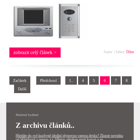
zobrazit celý článek >
Autor: | Sekce:
Dům
Začátek
Předchozí
1..
4
5
6
7
8
Další
Moderní bydlení
Z archivu článků..
Hledáte do své kuchyně ideální plynovou varnou desku? Zkuste novinku
od Whirlpool z nerezu a s 10letou zárukou proti korozi a ze