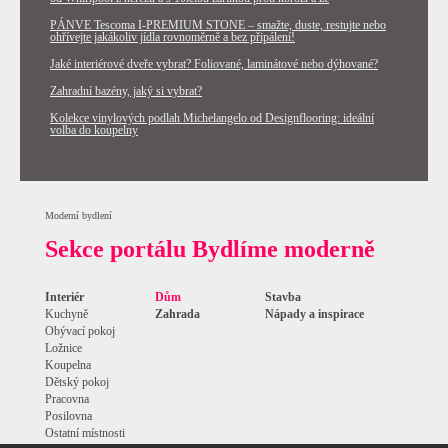
PÁNVE Tescoma I-PREMIUM STONE – smažte, duste, restujte nebo
ohřívejte jakákoliv jídla rovnoměrně a bez připálení!
Jaké interiérové dveře vybrat? Foliované, laminátové nebo dýhované?
Zahradní bazény, jaký si vybrat?
Kolekce vinylových podlah Michelangelo od Designflooring: ideální
volba do koupelny
Moderní bydlení
Sekce portálu Bydlíme moderně
Interiér
Dům
Stavba
Kuchyně
Zahrada
Nápady a inspirace
Obývací pokoj
Ložnice
Koupelna
Dětský pokoj
Pracovna
Posilovna
Ostatní místnosti