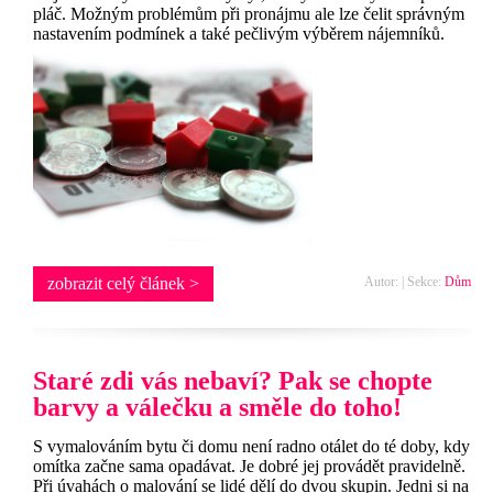
pláč. Možným problémům při pronájmu ale lze čelit správným
nastavením podmínek a také pečlivým výběrem nájemníků.
zobrazit celý článek >
Autor: | Sekce:
Dům
Staré zdi vás nebaví? Pak se chopte
barvy a válečku a směle do toho!
S vymalováním bytu či domu není radno otálet do té doby, kdy
omítka začne sama opadávat. Je dobré jej provádět pravidelně.
Při úvahách o malování se lidé dělí do dvou skupin. Jedni si na