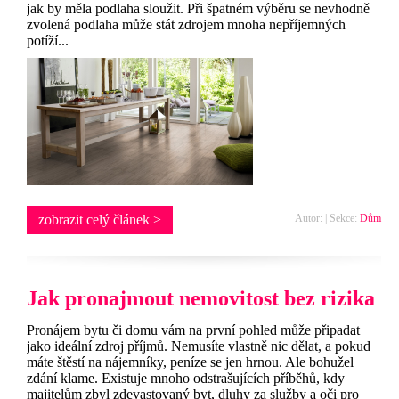
jak by měla podlaha sloužit. Při špatném výběru se nevhodně
zvolená podlaha může stát zdrojem mnoha nepříjemných
potíží...
zobrazit celý článek >
Autor: | Sekce:
Dům
Jak pronajmout nemovitost bez rizika
Pronájem bytu či domu vám na první pohled může připadat
jako ideální zdroj příjmů. Nemusíte vlastně nic dělat, a pokud
máte štěstí na nájemníky, peníze se jen hrnou. Ale bohužel
zdání klame. Existuje mnoho odstrašujících příběhů, kdy
majitelům zbyl zdevastovaný byt, dluhy za služby a oči pro