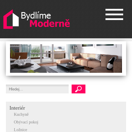
Interiér
Kuchyně
Obývací pokoj
Ložnice